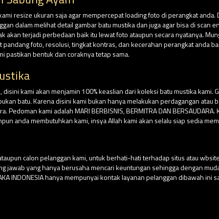
 kami resize ukuran saja agar mempercepat loading foto di perangkat anda. 
n dalam melihat detail gambar batu mustika dan juga agar bisa di scan e
dak akan terjadi perbedaan baik itu lewat foto ataupun secara nyatanya. Mu
andang foto, resolusi, tingkat kontras, dan kecerahan perangkat anda ba
ami pastikan bentuk dan coraknya tetap sama.
ustika
isini kami akan menjamin 100% keaslian dari koleksi batu mustika kami. G
su bukan batu. Karena disini kami bukan hanya melakukan perdagangan atau
ara. Pedoman kami adalah MARI BERBISNIS, BERMITRA DAN BERSAUDARA. Kar
npun anda membutuhkan kami, insya Allah kami akan selalu siap sedia mem
aupun calon pelanggan kami, untuk berhati-hati terhadap situs atau wbs
ung jawab yang hanya berusaha mencari keuntungan sehingga dengan m
USAKA INDONESIA hanya mempunyai kontak layanan pelanggan dibawah ini sa