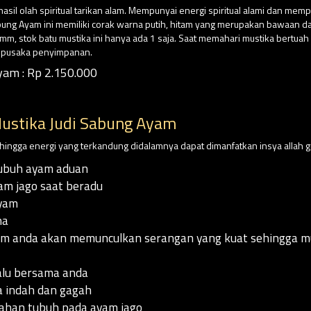
asil olah spiritual tarikan alam. Mempunyai energi spiritual alami dan mem
bung Ayam ini memiliki corak warna putih, hitam yang merupakan bawaan dari
 stok batu mustika ini hanya ada 1 saja. Saat memahari mustika bertuah
k pusaka penyimpanan.
am : Rp 2.150.000
ustika Judi Sabung Ayam
sehingga energi yang terkandung didalamnya dapat dimanfatkan insya allah g
ubuh ayam aduan
am jago saat beradu
ayam
na
yam anda akan memunculkan serangan yang kuat sehingga 
alu bersama anda
 indah dan gagah
han tubuh pada ayam jago