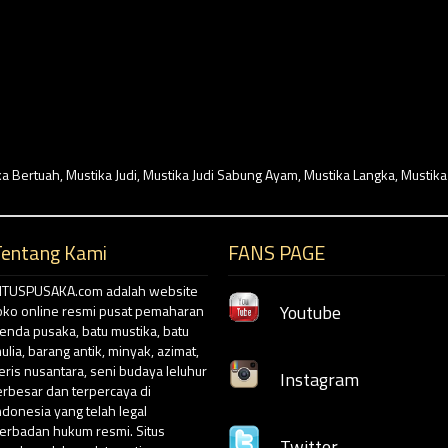
ka Bertuah
,
Mustika Judi
,
Mustika Judi Sabung Ayam
,
Mustika Langka
,
Mustika
Tentang Kami
FANS PAGE
ITUSPUSAKA.com adalah website
Youtube
oko online resmi pusat pemaharan
enda pusaka, batu mustika, batu
ulia, barang antik, minyak, azimat,
eris nusantara, seni budaya leluhur
Instagram
erbesar dan terpercaya di
ndonesia yang telah legal
erbadan hukum resmi. Situs
Twitter