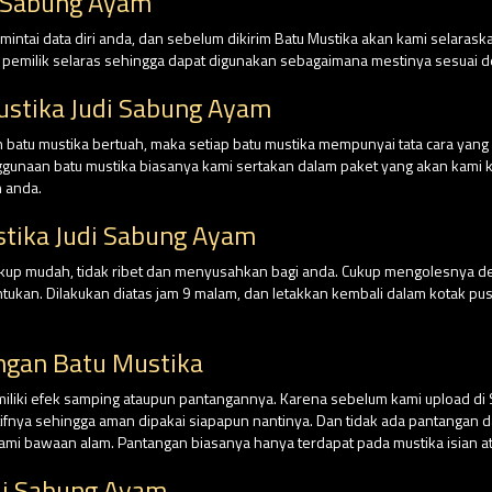
 Sabung Ayam
intai data diri anda, dan sebelum dikirim Batu Mustika akan kami selaraska
n pemilik selaras sehingga dapat digunakan sebagaimana mestinya sesuai
ustika Judi Sabung Ayam
batu mustika bertuah, maka setiap batu mustika mempunyai tata cara yan
nggunaan batu mustika biasanya kami sertakan dalam paket yang akan kami ki
 anda.
tika Judi Sabung Ayam
cukup mudah, tidak ribet dan menyusahkan bagi anda. Cukup mengolesnya 
tentukan. Dilakukan diatas jam 9 malam, dan letakkan kembali dalam kotak
ngan Batu Mustika
miliki efek samping ataupun pantangannya. Karena sebelum kami upload di
tifnya sehingga aman dipakai siapapun nantinya. Dan tidak ada pantangan da
ami bawaan alam. Pantangan biasanya hanya terdapat pada mustika isian at
di Sabung Ayam