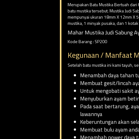
Merupakan Batu Mustika Bertuah dari h
batu mustika tersebut. Mustika Judi Sa
mempunyai ukuran 18mm X 12mm X 5mm,
mustika, 1 minyak pusaka, dan 1 kota
Mahar Mustika Judi Sabung Ay
Kode Barang : SP200
Kegunaan / Manfaat M
Setelah batu mustika ini kami tayuh, 
Menambah daya tahan t
Membuat gesit/lincah ay
Untuk mengobati sakit 
Menyuburkan ayam beti
Pada saat bertarung, a
lawannya
Keberuntungan akan sel
Membuat bulu ayam anda
Menambah power daya ta