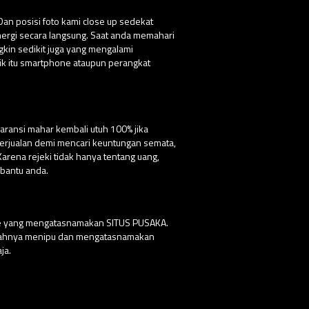
Dan posisi foto kami close up sedekat
nergi secara langsung. Saat anda memahari
ngkin sedikit juga yang mengalami
ik itu smartphone ataupun perangkat
aransi mahar kembali utuh 100% jika
 berjualan demi mencari keuntungan semata,
ena rejeki tidak hanya tentang uang,
bantu anda.
ite yang mengatasnamakan SITUS PUSAKA.
udahnya menipu dan mengatasnamakan
ja.