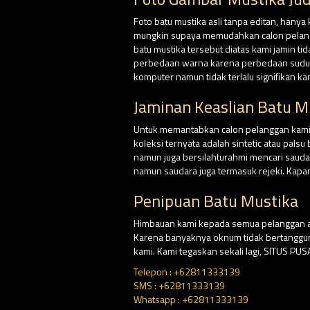
Foto batu mustika asli tanpa editan, hanya
mungkin supaya memudahkan calon pelangga
batu mustika tersebut diatas kami jamin ti
perbedaan warna karena perbedaan sudut p
komputer namun tidak terlalu signifikan k
Jaminan Keaslian Batu M
Untuk memantabkan calon pelanggan kami, d
koleksi ternyata adalah sintetic atau pal
namun juga bersilahturahmi mencari saud
namun saudara juga termasuk rejeki. Kapa
Penipuan Batu Mustika
Himbauan kami kepada semua pelanggan at
Karena banyaknya oknum tidak bertangg
kami. Kami tegaskan sekali lagi, SITUS P
Telepon : +62811333139
SMS : +62811333139
Whatsapp : +62811333139