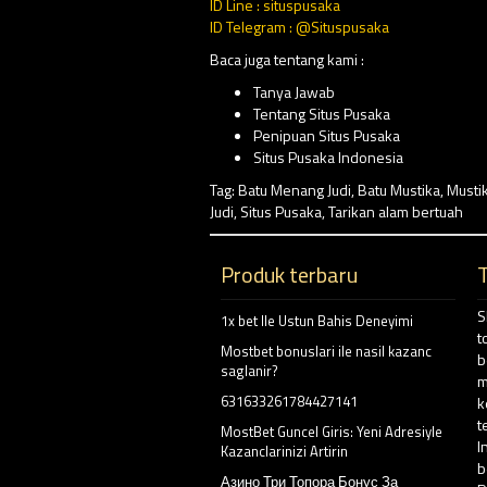
ID Line : situspusaka
ID Telegram : @Situspusaka
Baca juga tentang kami :
Tanya Jawab
Tentang Situs Pusaka
Penipuan Situs Pusaka
Situs Pusaka Indonesia
Tag:
Batu Menang Judi
,
Batu Mustika
,
Musti
Judi
,
Situs Pusaka
,
Tarikan alam bertuah
Produk terbaru
S
1x bet Ile Ustun Bahis Deneyimi
t
Mostbet bonuslari ile nasil kazanc
b
saglanir?
m
631633261784427141
k
t
MostBet Guncel Giris: Yeni Adresiyle
I
Kazanclarinizi Artirin
b
Азино Три Топора Бонус За