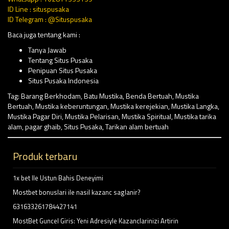
ID Line : situspusaka
ID Telegram : @Situspusaka
Baca juga tentang kami :
Tanya Jawab
Tentang Situs Pusaka
Penipuan Situs Pusaka
Situs Pusaka Indonesia
Tag:
Barang Berkhodam
,
Batu Mustika
,
Benda Bertuah
,
Mustika
Bertuah
,
Mustika keberuntungan
,
Mustika kerejekian
,
Mustika Langka
,
Mustika Pagar Diri
,
Mustika Pelarisan
,
Mustika Spiritual
,
Mustika tarika
alam
,
pagar ghaib
,
Situs Pusaka
,
Tarikan alam bertuah
Produk terbaru
1x bet Ile Ustun Bahis Deneyimi
Mostbet bonuslari ile nasil kazanc saglanir?
631633261784427141
MostBet Guncel Giris: Yeni Adresiyle Kazanclarinizi Artirin