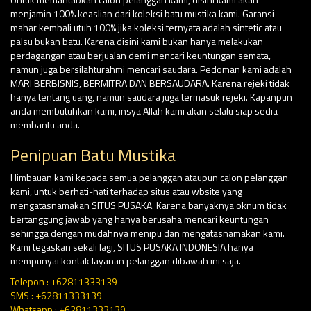
menjamin 100% keaslian dari koleksi batu mustika kami. Garansi
mahar kembali utuh 100% jika koleksi ternyata adalah sintetic atau
palsu bukan batu. Karena disini kami bukan hanya melakukan
perdagangan atau berjualan demi mencari keuntungan semata,
namun juga bersilahturahmi mencari saudara. Pedoman kami adalah
MARI BERBISNIS, BERMITRA DAN BERSAUDARA. Karena rejeki tidak
hanya tentang uang, namun saudara juga termasuk rejeki. Kapanpun
anda membutuhkan kami, insya Allah kami akan selalu siap sedia
membantu anda.
Penipuan Batu Mustika
Himbauan kami kepada semua pelanggan ataupun calon pelanggan
kami, untuk berhati-hati terhadap situs atau wbsite yang
mengatasnamakan SITUS PUSAKA. Karena banyaknya oknum tidak
bertanggung jawab yang hanya berusaha mencari keuntungan
sehingga dengan mudahnya menipu dan mengatasnamakan kami.
Kami tegaskan sekali lagi, SITUS PUSAKA INDONESIA hanya
mempunyai kontak layanan pelanggan dibawah ini saja.
Telepon : +62811333139
SMS : +62811333139
Whatsapp : +62811333139