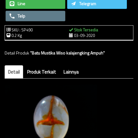
Line
Telegram
Telp
SKU : SP490
Stok Tersedia
0.2 Kg
03-09-2020
Detail Produk
"Batu Mustika Wiso kalajengking Ampuh"
Detail
Produk Terkait
Lainnya