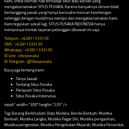
kami, untuk berhati-hati terhadap situs atau wbsite yang
mengatasnamakan SITUS PUSAKA. Karena banyaknya oknum tidak
bertanggung jawab yang hanya berusaha mencari keuntungan
sehingga dengan mudahnya menipu dan mengatasnamakan kami.
Kami tegaskan sekali lagi, SITUS PUSAKA INDONESIA hanya
mempunyai kontak layanan pelanggan dibawah ini saja.
Telepon : +62811333139
SMS : +62811333139
Whatsapp : +62811333139
ID Line : situspusaka
ID Telegram : @Situspusaka
Baca juga tentang kami :
Tanya Jawab
Tentang Situs Pusaka
Penipuan Situs Pusaka
Situs Pusaka Indonesia
mpuh” width=”300″ height=”225″ />
Tag:
Barang Berkhodam
,
Batu Mustika
,
Benda Bertuah
,
Mustika
Bertuah
,
Mustika Langka
,
Mustika Pagar Diri
,
Mustika pengasihan
,
Mustika pengeretan
,
Mustika Pengobatan Mujarab
,
Mustika Penunduk
,