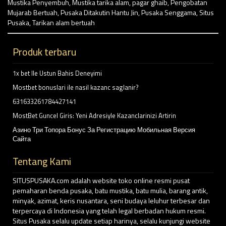
Mustika Penyembuh
,
Mustika tarika alam
,
pagar ghaib
,
Pengobatan
Mujarab Bertuah
,
Pusaka Ditakutin Hantu Jin
,
Pusaka Senggama
,
Situs
Pusaka
,
Tarikan alam bertuah
Produk terbaru
1x bet Ile Ustun Bahis Deneyimi
Mostbet bonuslari ile nasil kazanc saglanir?
631633261784427141
MostBet Guncel Giris: Yeni Adresiyle Kazanclarinizi Artirin
Азино Три Топора Бонус За Регистрацию Мобильная Версия
Сайта
Tentang Kami
SITUSPUSAKA.com adalah website toko online resmi pusat
pemaharan benda pusaka, batu mustika, batu mulia, barang antik,
minyak, azimat, keris nusantara, seni budaya leluhur terbesar dan
terpercaya di Indonesia yang telah legal berbadan hukum resmi.
Situs Pusaka selalu update setiap harinya, selalu kunjungi website