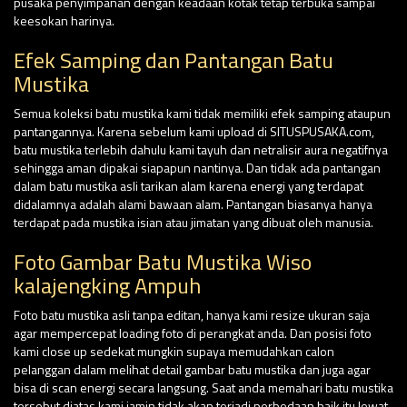
pusaka penyimpanan dengan keadaan kotak tetap terbuka sampai
keesokan harinya.
Efek Samping dan Pantangan Batu
Mustika
Semua koleksi batu mustika kami tidak memiliki efek samping ataupun
pantangannya. Karena sebelum kami upload di SITUSPUSAKA.com,
batu mustika terlebih dahulu kami tayuh dan netralisir aura negatifnya
sehingga aman dipakai siapapun nantinya. Dan tidak ada pantangan
dalam batu mustika asli tarikan alam karena energi yang terdapat
didalamnya adalah alami bawaan alam. Pantangan biasanya hanya
terdapat pada mustika isian atau jimatan yang dibuat oleh manusia.
Foto Gambar Batu Mustika Wiso
kalajengking Ampuh
Foto batu mustika asli tanpa editan, hanya kami resize ukuran saja
agar mempercepat loading foto di perangkat anda. Dan posisi foto
kami close up sedekat mungkin supaya memudahkan calon
pelanggan dalam melihat detail gambar batu mustika dan juga agar
bisa di scan energi secara langsung. Saat anda memahari batu mustika
tersebut diatas kami jamin tidak akan terjadi perbedaan baik itu lewat