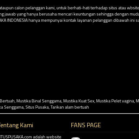
aupun calon pelanggan kami, untuk berhati-hati terhadap situs atau wbs
ung jawab yang hanya berusaha mencari keuntungan sehingga dengan m
USAKA INDONESIA hanya mempunyai kontak layanan pelanggan dibawah ini sa
 Bertuah
,
Mustika Binal Senggama
,
Mustika Kuat Sex
,
Mustika Pelet vagina
,
M
ka Senggama
,
Situs Pusaka
,
Tarikan alam bertuah
Tentang Kami
FANS PAGE
ITUSPUSAKA.com adalah website