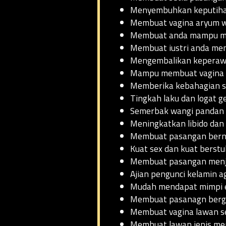
Menyembuhkan keputih
Membuat vagina aryum 
Membuat anda mampu me
Membuat iustri anda menj
Mengembalikan kepera
Mampu membuat vagina a
Memberika kebahagian s
Tingkah laku dan logat ge
Semerbak wangi pandan
Meningkatkan libido dan 
Membuat pasangan bernaf
Kuat sex dan kuat berst
Membuat pasangan menja
Ajian pengunci kelamin a
Mudah mendapat mimpi e
Membuat pasanagn berga
Membuat vagina lawan s
Membuat lawan jenis men