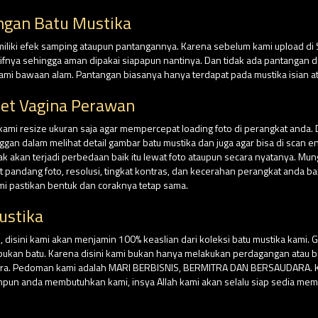
ngan Batu Mustika
miliki efek samping ataupun pantangannya. Karena sebelum kami upload di
tifnya sehingga aman dipakai siapapun nantinya. Dan tidak ada pantangan da
ami bawaan alam. Pantangan biasanya hanya terdapat pada mustika isian at
let Vagina Perawan
 kami resize ukuran saja agar mempercepat loading foto di perangkat anda. 
n dalam melihat detail gambar batu mustika dan juga agar bisa di scan e
dak akan terjadi perbedaan baik itu lewat foto ataupun secara nyatanya. Mu
andang foto, resolusi, tingkat kontras, dan kecerahan perangkat anda ba
ami pastikan bentuk dan coraknya tetap sama.
ustika
isini kami akan menjamin 100% keaslian dari koleksi batu mustika kami. G
su bukan batu. Karena disini kami bukan hanya melakukan perdagangan atau
ara. Pedoman kami adalah MARI BERBISNIS, BERMITRA DAN BERSAUDARA. Kar
npun anda membutuhkan kami, insya Allah kami akan selalu siap sedia mem