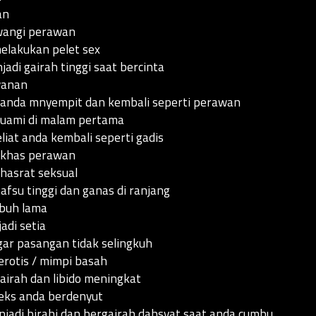
an
wangi perawan
lakukan pelet sex
adi gairah tinggi saat bercinta
wanan
nda mnyempit dan kembali seperti perawan
uami di malam pertama
liat anda kembali seperti gadis
 khas perawan
hasrat seksual
su tinggi dan ganas di ranjang
ubuh lama
di setia
gar pasangan tidak selingkuh
rotis / mimpi basah
irah dan libido meningkat
eks anda berdenyut
jadi birahi dan bergairah dahsyat saat anda cumbu