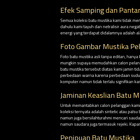
Efek Samping dan Panta
Semua koleksi batu mustika kami tidak me
dahulu kami tayuh dan netralisir aura nega
energi yang terdapat didalamnya adalah al
Foto Gambar Mustika Pe
Foto batu mustika asli tanpa editan, hanya
mungkin supaya memudahkan calon pelangga
batu mustika tersebut diatas kami jamin ti
perbedaan warna karena perbedaan sudut p
komputer namun tidak terlalu signifikan k
Jaminan Keaslian Batu M
Untuk memantabkan calon pelanggan kami, d
koleksi ternyata adalah sintetic atau pal
namun juga bersilahturahmi mencari saud
namun saudara juga termasuk rejeki. Kapa
Penipuan Batu Mustika