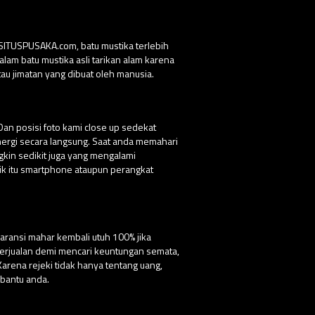
 SITUSPUSAKA.com, batu mustika terlebih
lam batu mustika asli tarikan alam karena
au jimatan yang dibuat oleh manusia.
Dan posisi foto kami close up sedekat
nergi secara langsung. Saat anda memahari
ngkin sedikit juga yang mengalami
ik itu smartphone ataupun perangkat
aransi mahar kembali utuh 100% jika
 berjualan demi mencari keuntungan semata,
ena rejeki tidak hanya tentang uang,
bantu anda.