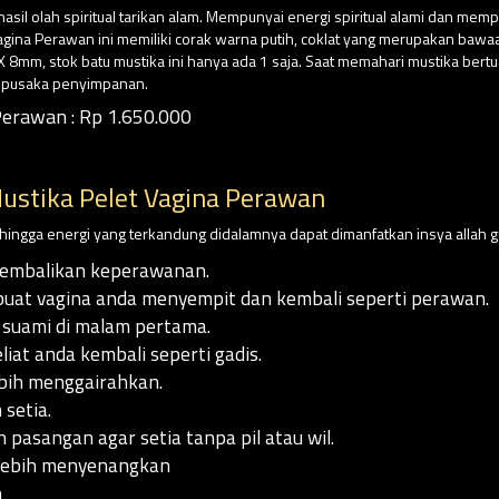
asil olah spiritual tarikan alam. Mempunyai energi spiritual alami dan mem
Vagina Perawan ini memiliki corak warna putih, coklat yang merupakan bawaa
mm, stok batu mustika ini hanya ada 1 saja. Saat memahari mustika bert
k pusaka penyimpanan.
erawan : Rp 1.650.000
ustika Pelet Vagina Perawan
sehingga energi yang terkandung didalamnya dapat dimanfatkan insya allah g
embalikan keperawanan.
at vagina anda menyempit dan kembali seperti perawan.
suami di malam pertama.
liat anda kembali seperti gadis.
ebih menggairahkan.
setia.
 pasangan agar setia tanpa pil atau wil.
lebih menyenangkan
n