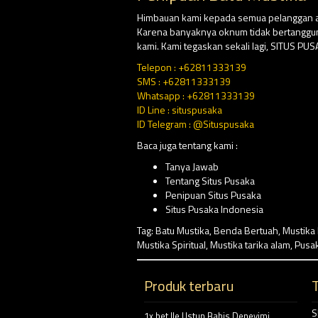
Himbauan kami kepada semua pelanggan at
Karena banyaknya oknum tidak bertangg
kami. Kami tegaskan sekali lagi, SITUS P
Telepon : +62811333139
SMS : +62811333139
Whatsapp : +62811333139
ID Line : situspusaka
ID Telegram : @Situspusaka
Baca juga tentang kami :
Tanya Jawab
Tentang Situs Pusaka
Penipuan Situs Pusaka
Situs Pusaka Indonesia
Tag:
Batu Mustika
,
Benda Bertuah
,
Mustika
Mustika Spiritual
,
Mustika tarika alam
,
Pusa
Produk terbaru
S
1x bet Ile Ustun Bahis Deneyimi