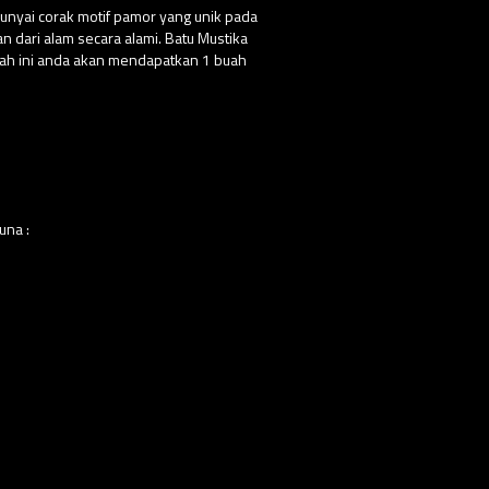
punyai corak motif pamor yang unik pada
n dari alam secara alami. Batu Mustika
uah ini anda akan mendapatkan 1 buah
una :