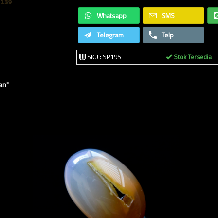
Whatsapp
SMS
Telegram
Telp
SKU : SP195
Stok Tersedia
an"