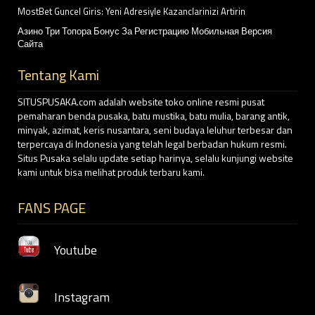
MostBet Guncel Giris: Yeni Adresiyle Kazanclarinizi Artirin
Азино Три Топора Бонус За Регистрацию Мобильная Версия
Сайта
Tentang Kami
SITUSPUSAKA.com adalah website toko online resmi pusat
pemaharan benda pusaka, batu mustika, batu mulia, barang antik,
minyak, azimat, keris nusantara, seni budaya leluhur terbesar dan
terpercaya di Indonesia yang telah legal berbadan hukum resmi.
Situs Pusaka selalu update setiap harinya, selalu kunjungi website
kami untuk bisa melihat produk terbaru kami.
FANS PAGE
Youtube
Instagram