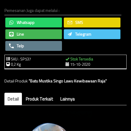
Pemesanan Juga dapat melalui :
Whatsapp
SMS
Line
Telegram
Telp
SKU : SP537
Stok Tersedia
0,2 Kg
15-10-2020
Detail Produk
"Batu Mustika Singo Lawu Kewibawaan Raja"
Detail
Produk Terkait
Lainnya