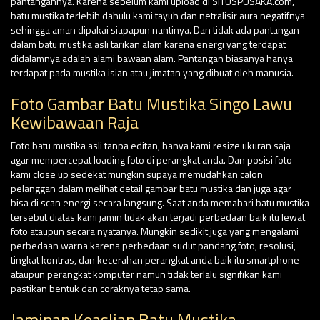
pantangannya. Karena sebelum kami upload di SITUSPUSAKA.com,
batu mustika terlebih dahulu kami tayuh dan netralisir aura negatifnya
sehingga aman dipakai siapapun nantinya. Dan tidak ada pantangan
dalam batu mustika asli tarikan alam karena energi yang terdapat
didalamnya adalah alami bawaan alam. Pantangan biasanya hanya
terdapat pada mustika isian atau jimatan yang dibuat oleh manusia.
Foto Gambar Batu Mustika Singo Lawu
Kewibawaan Raja
Foto batu mustika asli tanpa editan, hanya kami resize ukuran saja
agar mempercepat loading foto di perangkat anda. Dan posisi foto
kami close up sedekat mungkin supaya memudahkan calon
pelanggan dalam melihat detail gambar batu mustika dan juga agar
bisa di scan energi secara langsung. Saat anda memahari batu mustika
tersebut diatas kami jamin tidak akan terjadi perbedaan baik itu lewat
foto ataupun secara nyatanya. Mungkin sedikit juga yang mengalami
perbedaan warna karena perbedaan sudut pandang foto, resolusi,
tingkat kontras, dan kecerahan perangkat anda baik itu smartphone
ataupun perangkat komputer namun tidak terlalu signifikan kami
pastikan bentuk dan coraknya tetap sama.
Jaminan Keaslian Batu Mustika