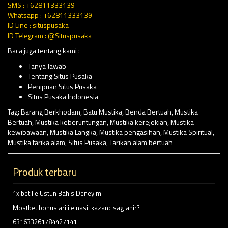
SMS : +62811333139
Whatsapp : +62811333139
ID Line : situspusaka
ID Telegram : @Situspusaka
Baca juga tentang kami :
Tanya Jawab
Tentang Situs Pusaka
Penipuan Situs Pusaka
Situs Pusaka Indonesia
Tag:
Barang Berkhodam
,
Batu Mustika
,
Benda Bertuah
,
Mustika
Bertuah
,
Mustika keberuntungan
,
Mustika kerejekian
,
Mustika
kewibawaan
,
Mustika Langka
,
Mustika pengasihan
,
Mustika Spiritual
,
Mustika tarika alam
,
Situs Pusaka
,
Tarikan alam bertuah
Produk terbaru
1x bet Ile Ustun Bahis Deneyimi
Mostbet bonuslari ile nasil kazanc saglanir?
631633261784427141