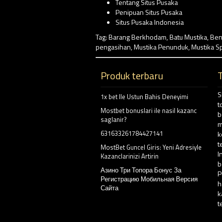
Tentang Situs Pusaka
Penipuan Situs Pusaka
Situs Pusaka Indonesia
Tag:
Barang Berkhodam
,
Batu Mustika
,
Ben
pengasihan
,
Mustika Penunduk
,
Mustika Sp
Produk terbaru
S
1x bet Ile Ustun Bahis Deneyimi
t
Mostbet bonuslari ile nasil kazanc
b
saglanir?
m
631633261784427141
k
t
MostBet Guncel Giris: Yeni Adresiyle
I
Kazanclarinizi Artirin
b
Азино Три Топора Бонус За
P
Регистрацию Мобильная Версия
h
Сайта
k
t