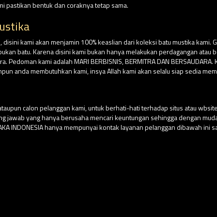
ami pastikan bentuk dan coraknya tetap sama.
ustika
isini kami akan menjamin 100% keaslian dari koleksi batu mustika kami. G
su bukan batu. Karena disini kami bukan hanya melakukan perdagangan atau
ara. Pedoman kami adalah MARI BERBISNIS, BERMITRA DAN BERSAUDARA. Kar
npun anda membutuhkan kami, insya Allah kami akan selalu siap sedia mem
aupun calon pelanggan kami, untuk berhati-hati terhadap situs atau wbs
ung jawab yang hanya berusaha mencari keuntungan sehingga dengan m
USAKA INDONESIA hanya mempunyai kontak layanan pelanggan dibawah ini sa