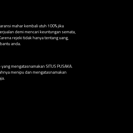
aransi mahar kembali utuh 100% jika
 berjualan demi mencari keuntungan semata,
ena rejeki tidak hanya tentang uang,
bantu anda.
ite yang mengatasnamakan SITUS PUSAKA.
udahnya menipu dan mengatasnamakan
ja.