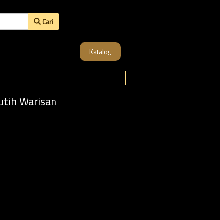
Cari
Katalog
utih Warisan