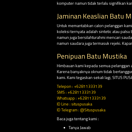
komputer namun tidak terlalu signifikan k
Jaminan Keaslian Batu M
Untuk memantabkan calon pelanggan kami, d
koleksi ternyata adalah sintetic atau pal
namun juga bersilahturahmi mencari saud
namun saudara juga termasuk rejeki. Kapa
Penipuan Batu Mustika
Himbauan kami kepada semua pelanggan at
Karena banyaknya oknum tidak bertangg
kami. Kami tegaskan sekali lagi, SITUS P
Telepon : +62811333139
SMS : +62811333139
Whatsapp : +62811333139
ID Line : situspusaka
ID Telegram : @Situspusaka
Baca juga tentang kami :
Tanya Jawab