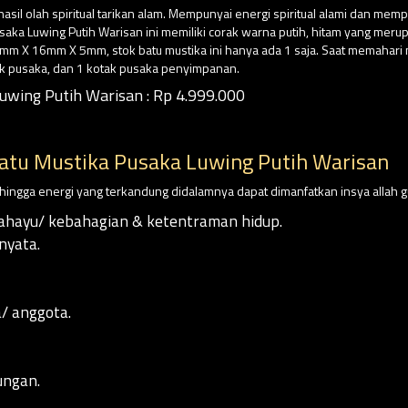
asil olah spiritual tarikan alam. Mempunyai energi spiritual alami dan mem
usaka Luwing Putih Warisan ini memiliki corak warna putih, hitam yang meru
mm X 16mm X 5mm, stok batu mustika ini hanya ada 1 saja. Saat memahari m
k pusaka, dan 1 kotak pusaka penyimpanan.
wing Putih Warisan : Rp 4.999.000
atu Mustika Pusaka Luwing Putih Warisan
sehingga energi yang terkandung didalamnya dapat dimanfatkan insya allah g
ahayu/ kebahagian & ketentraman hidup.
nyata.
/ anggota.
ungan.