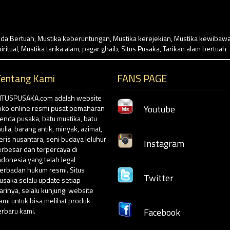
da Bertuah
,
Mustika keberuntungan
,
Mustika kerejekian
,
Mustika kewibaw
iritual
,
Mustika tarika alam
,
pagar ghaib
,
Situs Pusaka
,
Tarikan alam bertuah
Tentang Kami
FANS PAGE
ITUSPUSAKA.com adalah website
Youtube
oko online resmi pusat pemaharan
enda pusaka, batu mustika, batu
ulia, barang antik, minyak, azimat,
eris nusantara, seni budaya leluhur
Instagram
erbesar dan terpercaya di
ndonesia yang telah legal
erbadan hukum resmi. Situs
Twitter
usaka selalu update setiap
arinya, selalu kunjungi website
ami untuk bisa melihat produk
erbaru kami.
Facebook