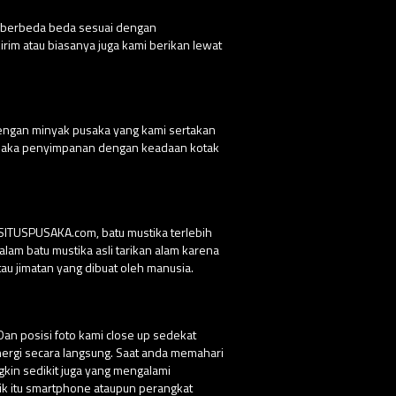
g berbeda beda sesuai dengan
rim atau biasanya juga kami berikan lewat
dengan minyak pusaka yang kami sertakan
 pusaka penyimpanan dengan keadaan kotak
 SITUSPUSAKA.com, batu mustika terlebih
lam batu mustika asli tarikan alam karena
au jimatan yang dibuat oleh manusia.
Dan posisi foto kami close up sedekat
nergi secara langsung. Saat anda memahari
ngkin sedikit juga yang mengalami
ik itu smartphone ataupun perangkat