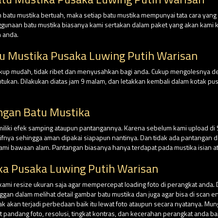
batu mustika bertuah, maka setiap batu mustika mempunyai tata cara yan
nggunaan batu mustika biasanya kami sertakan dalam paket yang akan kami ki
 anda.
u Mustika Pusaka Luwing Putih Warisan
cukup mudah, tidak ribet dan menyusahkan bagi anda. Cukup mengolesnya 
tentukan. Dilakukan diatas jam 9 malam, dan letakkan kembali dalam kotak
ngan Batu Mustika
miliki efek samping ataupun pantangannya. Karena sebelum kami upload di
tifnya sehingga aman dipakai siapapun nantinya. Dan tidak ada pantangan da
ami bawaan alam. Pantangan biasanya hanya terdapat pada mustika isian at
ka Pusaka Luwing Putih Warisan
 kami resize ukuran saja agar mempercepat loading foto di perangkat anda. 
n dalam melihat detail gambar batu mustika dan juga agar bisa di scan e
dak akan terjadi perbedaan baik itu lewat foto ataupun secara nyatanya. Mu
andang foto, resolusi, tingkat kontras, dan kecerahan perangkat anda ba