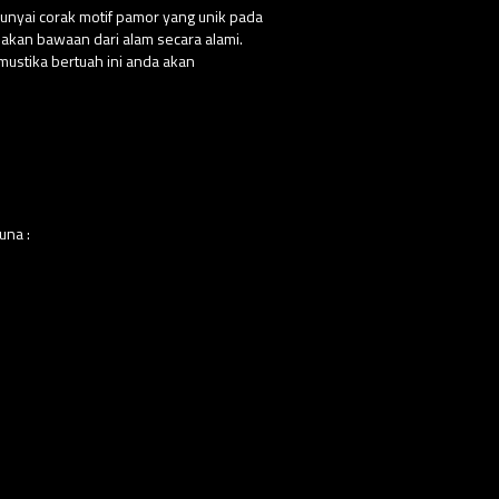
punyai corak motif pamor yang unik pada
pakan bawaan dari alam secara alami.
ustika bertuah ini anda akan
una :