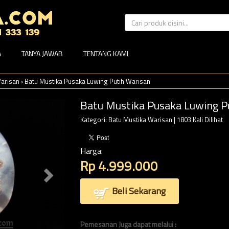
A
TANYA JAWAB
TENTANG KAMI
arisan
›
Batu Mustika Pusaka Luwing Putih Warisan
Batu Mustika Pusaka Luwing P
Kategori:
Batu Mustika Warisan
| 1803 Kali Dilihat
Harga:
Rp 4.999.000
Beli Sekarang
Pemesanan Juga dapat melalui :