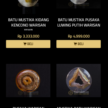
BATU MUSTIKA KIDANG
BATU MUSTIKA PUSAKA
KENCONO WARISAN
LUWING PUTIH WARISAN
JAWA
Rp 3.333.000
Rp 4.999.000
BELI
BELI