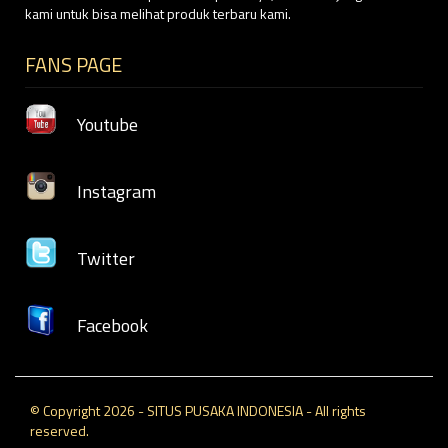
kami untuk bisa melihat produk terbaru kami.
FANS PAGE
Youtube
Instagram
Twitter
Facebook
© Copyright 2026 - SITUS PUSAKA INDONESIA - All rights
reserved.