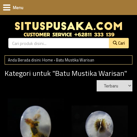
Menu
Cari
Anda Berada disini:
Home
›
Batu Mustika Warisan
Kategori untuk "Batu Mustika Warisan"