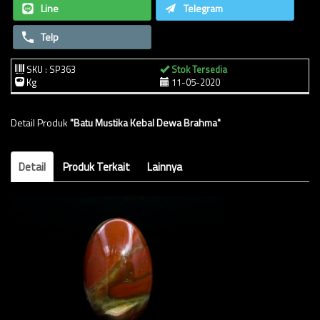
Line
Telegram
Telp
SKU : SP363
Stok Tersedia
Kg
11-05-2020
Detail Produk
"Batu Mustika Kebal Dewa Brahma"
Detail
Produk Terkait
Lainnya