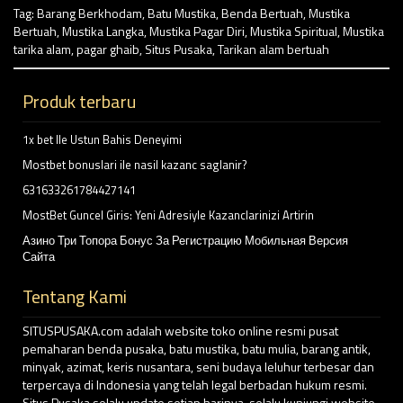
Tag:
Barang Berkhodam
,
Batu Mustika
,
Benda Bertuah
,
Mustika
Bertuah
,
Mustika Langka
,
Mustika Pagar Diri
,
Mustika Spiritual
,
Mustika
tarika alam
,
pagar ghaib
,
Situs Pusaka
,
Tarikan alam bertuah
Produk terbaru
1x bet Ile Ustun Bahis Deneyimi
Mostbet bonuslari ile nasil kazanc saglanir?
631633261784427141
MostBet Guncel Giris: Yeni Adresiyle Kazanclarinizi Artirin
Азино Три Топора Бонус За Регистрацию Мобильная Версия
Сайта
Tentang Kami
SITUSPUSAKA.com adalah website toko online resmi pusat
pemaharan benda pusaka, batu mustika, batu mulia, barang antik,
minyak, azimat, keris nusantara, seni budaya leluhur terbesar dan
terpercaya di Indonesia yang telah legal berbadan hukum resmi.
Situs Pusaka selalu update setiap harinya, selalu kunjungi website