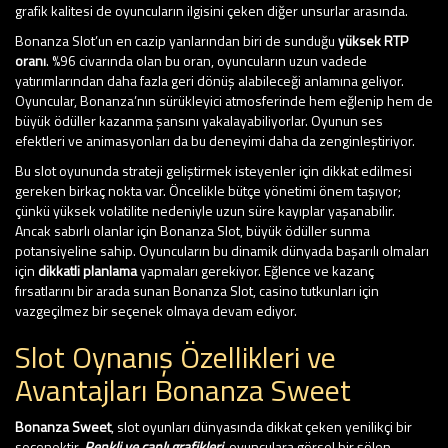
grafik kalitesi de oyuncuların ilgisini çeken diğer unsurlar arasında.
Bonanza Slot’un en cazip yanlarından biri de sunduğu
yüksek RTP
oranı
. %96 civarında olan bu oran, oyuncuların uzun vadede
yatırımlarından daha fazla geri dönüş alabileceği anlamına geliyor.
Oyuncular, Bonanza’nın sürükleyici atmosferinde hem eğlenip hem de
büyük ödüller kazanma şansını yakalayabiliyorlar. Oyunun ses
efektleri ve animasyonları da bu deneyimi daha da zenginleştiriyor.
Bu slot oyununda strateji geliştirmek isteyenler için dikkat edilmesi
gereken birkaç nokta var. Öncelikle bütçe yönetimi önem taşıyor;
çünkü yüksek volatilite nedeniyle uzun süre kayıplar yaşanabilir.
Ancak sabırlı olanlar için Bonanza Slot, büyük ödüller sunma
potansiyeline sahip. Oyuncuların bu dinamik dünyada başarılı olmaları
için
dikkatli planlama
yapmaları gerekiyor. Eğlence ve kazanç
fırsatlarını bir arada sunan Bonanza Slot, casino tutkunları için
vazgeçilmez bir seçenek olmaya devam ediyor.
Slot Oynanış Özellikleri ve
Avantajları Bonanza Sweet
Bonanza Sweet
, slot oyunları dünyasında dikkat çeken yenilikçi bir
seçenektir.
Renkli ve canlı grafikleri
, oyunculara görsel bir şölen