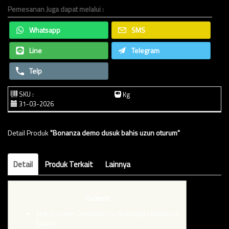
Pemesanan Juga dapat melalui :
Whatsapp
SMS
Line
Telegram
Telp
SKU :
Kg
31-03-2026
Detail Produk
"Bonanza demo dusuk bahis uzun oturum"
Detail
Produk Terkait
Lainnya
Content
Slot Oynanış Özellikleri ve Avantajları Bonanza
Sweet