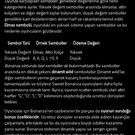
Oyunda karşılaşılan semboller
, genellikle değerlerine göre farklı
kategorilere ayrılır. Yüksek değerli semboller arasında elmaslar, altın
külçeleri ve diğer değerli taşlar bulunurken, düşük değerli semboller
genellikle kart destelerinden alınan harf ve rakamlarla temsil edilir.
Elmas sembolü
, oyundaki en yüksek ödeme yapan semboldür ve bu
nedenle oyuncuların gözdesidir.
Sembol Türü
Örnek Semboller
Ödeme Değeri
Yüksek Değerli
Elmas, Altın Külçe
Yüksek
Düşük Değerli
A, K, Q, J, 10, 9
Düşük
Bonanza slotunda özel semboller de bulunmaktadır.
Bu semboller
arasında en dikkat çekeni
dinamit wild
sembolüdür. Dinamit wild’lar,
diğer sembollerin yerine geçerek kazanç kombinasyonlarını
tamamlayabilir ve böylece
Sweet Bonanza
oyuncuların daha fazla
kazanmasına olanak tanır. Ayrıca, oyunun scatter sembolü olan altın
harfler “G”, “O”, “L”, “D” kelimesini oluşturduğunda ücretsiz dönüşleri
tetikler.
Oyuncular için Bonanza’nın cazibesinin bir parçası da
oyunun sunduğu
bonus özellikleridir
. Ücretsiz dönüşler sırasında elde edilen kazançlar
çarpanlarla artırılabilir ve bu da oyunculara büyük ödüller kazanma
şansı sunar. Bonanza slotunun dinamik yapısı ve zengin içerikli
sembolleri sayesinde oyuncular hem eğlenceli vakit geçirir hem de