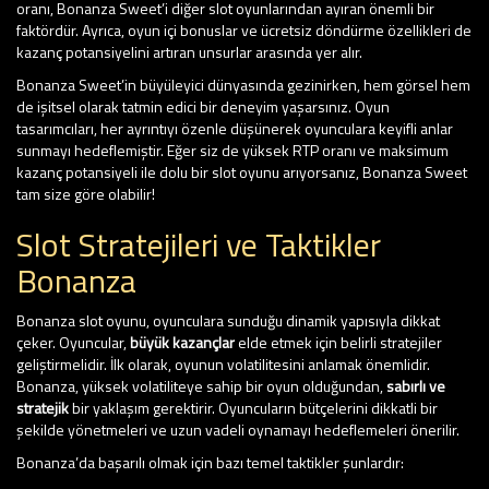
oranı, Bonanza Sweet’i diğer slot oyunlarından ayıran önemli bir
faktördür. Ayrıca, oyun içi bonuslar ve ücretsiz döndürme özellikleri de
kazanç potansiyelini artıran unsurlar arasında yer alır.
Bonanza Sweet’in büyüleyici dünyasında gezinirken, hem görsel hem
de işitsel olarak tatmin edici bir deneyim yaşarsınız. Oyun
tasarımcıları, her ayrıntıyı özenle düşünerek oyunculara keyifli anlar
sunmayı hedeflemiştir. Eğer siz de yüksek RTP oranı ve maksimum
kazanç potansiyeli ile dolu bir slot oyunu arıyorsanız, Bonanza Sweet
tam size göre olabilir!
Slot Stratejileri ve Taktikler
Bonanza
Bonanza slot oyunu, oyunculara sunduğu dinamik yapısıyla dikkat
çeker. Oyuncular,
büyük kazançlar
elde etmek için belirli stratejiler
geliştirmelidir. İlk olarak, oyunun volatilitesini anlamak önemlidir.
Bonanza, yüksek volatiliteye sahip bir oyun olduğundan,
sabırlı ve
stratejik
bir yaklaşım gerektirir. Oyuncuların bütçelerini dikkatli bir
şekilde yönetmeleri ve uzun vadeli oynamayı hedeflemeleri önerilir.
Bonanza’da başarılı olmak için bazı temel taktikler şunlardır: