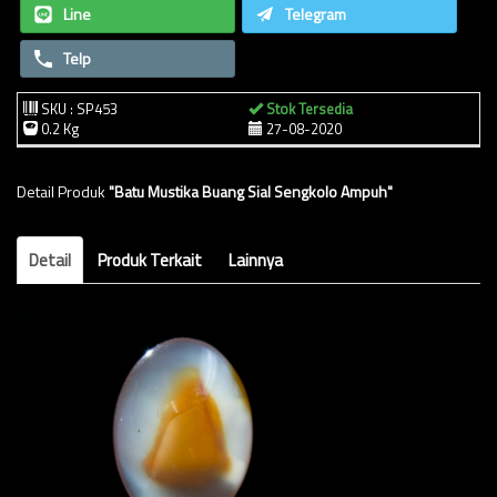
Line
Telegram
Telp
SKU : SP453
Stok Tersedia
0.2 Kg
27-08-2020
Detail Produk
"Batu Mustika Buang Sial Sengkolo Ampuh"
Detail
Produk Terkait
Lainnya