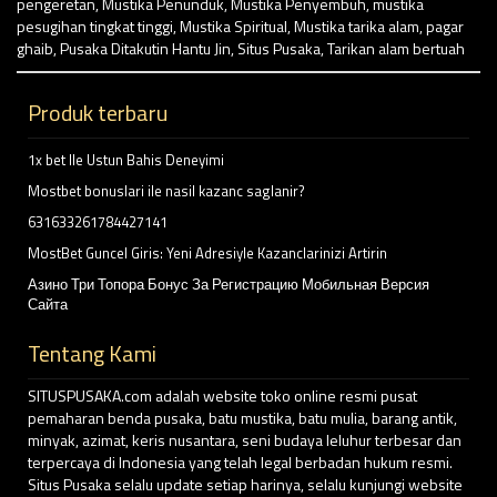
pengeretan
,
Mustika Penunduk
,
Mustika Penyembuh
,
mustika
pesugihan tingkat tinggi
,
Mustika Spiritual
,
Mustika tarika alam
,
pagar
ghaib
,
Pusaka Ditakutin Hantu Jin
,
Situs Pusaka
,
Tarikan alam bertuah
Produk terbaru
1x bet Ile Ustun Bahis Deneyimi
Mostbet bonuslari ile nasil kazanc saglanir?
631633261784427141
MostBet Guncel Giris: Yeni Adresiyle Kazanclarinizi Artirin
Азино Три Топора Бонус За Регистрацию Мобильная Версия
Сайта
Tentang Kami
SITUSPUSAKA.com adalah website toko online resmi pusat
pemaharan benda pusaka, batu mustika, batu mulia, barang antik,
minyak, azimat, keris nusantara, seni budaya leluhur terbesar dan
terpercaya di Indonesia yang telah legal berbadan hukum resmi.
Situs Pusaka selalu update setiap harinya, selalu kunjungi website