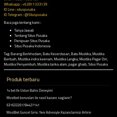
Whatsapp : +62811333139
ID Line : situspusaka
ID Telegram : @Situspusaka
Baca juga tentang kami :
Tanya Jawab
Tentang Situs Pusaka
Penipuan Situs Pusaka
Situs Pusaka Indonesia
Tag:
Barang Berkhodam
,
Batu Kecerdasan
,
Batu Mustika
,
Mustika
Bertuah
,
Mustika indra keenam
,
Mustika Langka
,
Mustika Pagar Diri
,
Mustika Penyembuh
,
Mustika tarika alam
,
pagar ghaib
,
Situs Pusaka
Produk terbaru
1x bet Ile Ustun Bahis Deneyimi
Mostbet bonuslari ile nasil kazanc saglanir?
631633261784427141
MostBet Guncel Giris: Yeni Adresiyle Kazanclarinizi Artirin