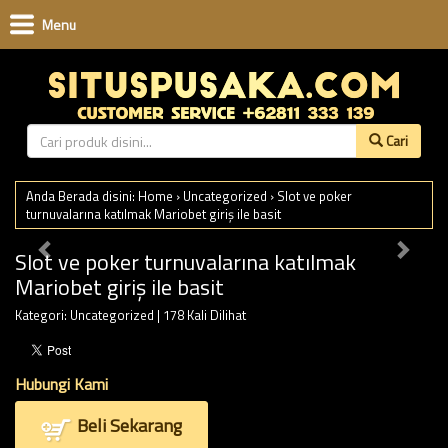
Menu
Cari
Anda Berada disini:
Home
›
Uncategorized
›
Slot ve poker
turnuvalarına katılmak Mariobet giriş ile basit
Slot ve poker turnuvalarına katılmak
Mariobet giriş ile basit
Kategori:
Uncategorized
| 178 Kali Dilihat
Hubungi Kami
Beli Sekarang