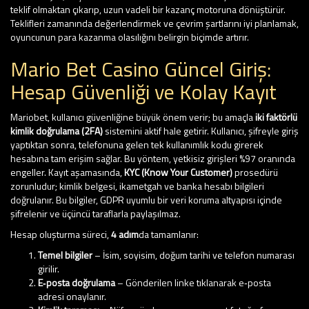
teklif olmaktan çıkarıp, uzun vadeli bir kazanç motoruna dönüştürür.
Teklifleri zamanında değerlendirmek ve çevrim şartlarını iyi planlamak,
oyuncunun para kazanma olasılığını belirgin biçimde artırır.
Mario Bet Casino Güncel Giriş:
Hesap Güvenliği ve Kolay Kayıt
Mariobet, kullanıcı güvenliğine büyük önem verir; bu amaçla
iki faktörlü
kimlik doğrulama (2FA)
sistemini aktif hale getirir. Kullanıcı, şifreyle giriş
yaptıktan sonra, telefonuna gelen tek kullanımlık kodu girerek
hesabına tam erişim sağlar. Bu yöntem, yetkisiz girişleri %97 oranında
engeller. Kayıt aşamasında,
KYC (Know Your Customer)
prosedürü
zorunludur; kimlik belgesi, ikametgah ve banka hesabı bilgileri
doğrulanır. Bu bilgiler, GDPR uyumlu bir veri koruma altyapısı içinde
şifrelenir ve üçüncü taraflarla paylaşılmaz.
Hesap oluşturma süreci,
4 adım
da tamamlanır:
Temel bilgiler
– İsim, soyisim, doğum tarihi ve telefon numarası
girilir.
E‑posta doğrulama
– Gönderilen linke tıklanarak e‑posta
adresi onaylanır.