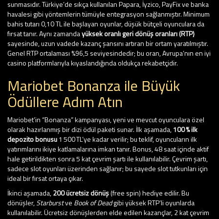
sunmasıdır. Türkiye’de sıkça kullanılan Papara, İyzico, PayFix ve banka
havalesi gibi yöntemlerin tümüyle entegrasyon sağlanmıştır. Minimum
bahis tutarı 0,10 TL ile başlayan oyunlar, düşük bütçeli oyunculara da
fırsat tanır. Aynı zamanda
yüksek oranlı geri dönüş oranları (RTP)
sayesinde, uzun vadede kazanç şansını artıran bir ortam yaratılmıştır.
Genel RTP ortalaması %96,5 seviyesindedir; bu oran, Avrupa’nın en iyi
casino platformlarıyla kıyaslandığında oldukça rekabetçidir.
Mariobet Bonanza ile Büyük
Ödüllere Adım Atın
Mariobet’in “Bonanza” kampanyası, yeni ve mevcut oyunculara özel
olarak hazırlanmış bir dizi ödül paketi sunar. İlk aşamada,
100 % ilk
depozito bonusu
1 500 TL’ye kadar verilir; bu teklif, oyuncuların ilk
yatırımlarını ikiye katlamalarına imkan tanır. Bonus, 48 saat içinde aktif
hale getirildikten sonra 5 kat çevrim şartı ile kullanılabilir. Çevrim şartı,
sadece slot oyunları üzerinden sağlanır; bu sayede slot tutkunları için
ideal bir fırsat ortaya çıkar.
İkinci aşamada,
200 ücretsiz dönüş
(free spin) hediye edilir. Bu
dönüşler,
Starburst
ve
Book of Dead
gibi yüksek RTP’li oyunlarda
kullanılabilir. Ücretsiz dönüşlerden elde edilen kazançlar, 2 kat çevrim