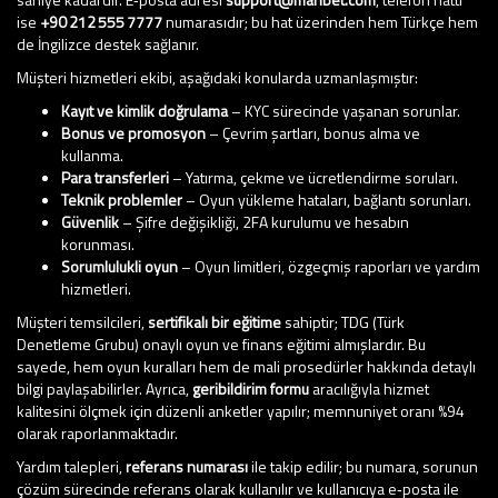
ise
+90 212 555 7777
numarasıdır; bu hat üzerinden hem Türkçe hem
de İngilizce destek sağlanır.
Müşteri hizmetleri ekibi, aşağıdaki konularda uzmanlaşmıştır:
Kayıt ve kimlik doğrulama
– KYC sürecinde yaşanan sorunlar.
Bonus ve promosyon
– Çevrim şartları, bonus alma ve
kullanma.
Para transferleri
– Yatırma, çekme ve ücretlendirme soruları.
Teknik problemler
– Oyun yükleme hataları, bağlantı sorunları.
Güvenlik
– Şifre değişikliği, 2FA kurulumu ve hesabın
korunması.
Sorumlulukli oyun
– Oyun limitleri, özgeçmiş raporları ve yardım
hizmetleri.
Müşteri temsilcileri,
sertifikalı bir eğitime
sahiptir; TDG (Türk
Denetleme Grubu) onaylı oyun ve finans eğitimi almışlardır. Bu
sayede, hem oyun kuralları hem de mali prosedürler hakkında detaylı
bilgi paylaşabilirler. Ayrıca,
geribildirim formu
aracılığıyla hizmet
kalitesini ölçmek için düzenli anketler yapılır; memnuniyet oranı %94
olarak raporlanmaktadır.
Yardım talepleri,
referans numarası
ile takip edilir; bu numara, sorunun
çözüm sürecinde referans olarak kullanılır ve kullanıcıya e‑posta ile