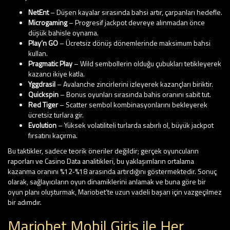
NetEnt
– Düşen kayalar sırasında bahsi artır, çarpanları hedefle.
Microgaming
– Progresif jackpot devreye alınmadan önce
düşük bahisle oynama.
Play’n GO
– Ücretsiz dönüş dönemlerinde maksimum bahsi
kullan.
Pragmatic Play
– Wild sembollerin olduğu çubukları tetikleyerek
kazancı ikiye katla.
Yggdrasil
– Avalanche zincirlerini izleyerek kazançları biriktir.
Quickspin
– Bonus oyunları sırasında bahis oranını sabit tut.
Red Tiger
– Scatter sembol kombinasyonlarını bekleyerek
ücretsiz turlara gir.
Evolution
– Yüksek volatiliteli turlarda sabırlı ol, büyük jackpot
fırsatını kaçırma.
Bu taktikler, sadece teorik öneriler değildir; gerçek oyuncuların
raporları ve Casino Data analitikleri, bu yaklaşımların ortalama
kazanma oranını %12‑%18 arasında artırdığını göstermektedir. Sonuç
olarak, sağlayıcıların oyun dinamiklerini anlamak ve buna göre bir
oyun planı oluşturmak, Mariobet’te uzun vadeli başarı için vazgeçilmez
bir adımdır.
Mariobet Mobil Giriş ile Her