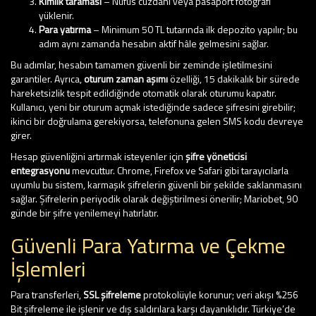
Kimlik taraması
– Nüfus cüzdanı veya pasaport fotoğrafı
yüklenir.
Para yatırma
– Minimum 50 TL tutarında ilk depozito yapılır; bu
adım aynı zamanda hesabın aktif hâle gelmesini sağlar.
Bu adımlar, hesabın tamamen güvenli bir zeminde işletilmesini
garantiler. Ayrıca,
oturum zaman aşımı
özelliği, 15 dakikalık bir sürede
hareketsizlik tespit edildiğinde otomatik olarak oturumu kapatır.
Kullanıcı, yeni bir oturum açmak istediğinde sadece şifresini girebilir;
ikinci bir doğrulama gerekiyorsa, telefonuna gelen SMS kodu devreye
girer.
Hesap güvenliğini artırmak isteyenler için
şifre yöneticisi
entegrasyonu
mevcuttur. Chrome, Firefox ve Safari gibi tarayıcılarla
uyumlu bu sistem, karmaşık şifrelerin güvenli bir şekilde saklanmasını
sağlar. Şifrelerin periyodik olarak değiştirilmesi önerilir; Mariobet, 90
günde bir şifre yenilemeyi hatırlatır.
Güvenli Para Yatırma ve Çekme
İşlemleri
Para transferleri,
SSL şifreleme
protokolüyle korunur; veri akışı %256
Bit şifreleme ile işlenir ve dış saldırılara karşı dayanıklıdır. Türkiye’de