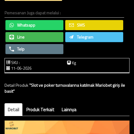
Pemesanan Juga dapat melalui :
Whatsapp
SMS
Line
Telegram
Telp
SKU :
Kg
11-06-2026
Detail Produk
"Slot ve poker turnuvalarına katılmak Mariobet giriş ile
basit"
Detail
Produk Terkait
Lainnya