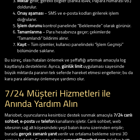
Miktar
girilir, gerekli bilgiler (banka IBAN, Papara numarası vb.)
doldurulur.
Onay aşaması
– SMS ve e‑posta kodları girilerek işlem
doğrulanır.
İşlem durumu
kontrol panelinde “Beklemede” olarak görünür.
Tamamlanma
– Para hesabınıza geçer; çekimlerde
“Tamamlandı” bildirimi alınır.
Kayıt
– Tüm işlemler, kullanıcı panelindeki “İşlem Geçmişi”
bölümünde saklanır.
Bu süreç, olası hataları önlemek ve şeffaflığı artırmak amacıyla log
kayıtlarıyla desteklenir. Ayrıca,
günlük limit
uygulaması sayesinde
büyük miktarda paranın tek seferde hareket etmesi engellenir; bu da
kara para aklamayı önlemeye yardımcı olur.
7/24 Müşteri Hizmetleri ile
Anında Yardım Alın
Mariobet, oyuncularına kesintisiz destek sunmak amacıyla
7/24 canlı
sohbet
,
e‑posta
ve
telefon
kanallarını işletir. Canlı sohbet, web
sitesinin sağ alt köşesindeki yeşil balon ikonu üzerinden erişilir;
burada
gerçek zamanlı yanıt
verilir ve ortalama bekleme süresi 30
saniye kadardır. E‑posta adresi
support@maribet.com
, telefon hattı