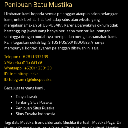
Penipuan Batu Mustika
Himbauan kami kepada semua pelanggan ataupun calon pelanggan
kami, untuk berhati-hati terhadap situs atau wbsite yang
mengatasnamakan SITUS PUSAKA. Karena banyaknya oknum tidak
bertanggung jawab yang hanya berusaha mencari keuntungan
sehingga dengan mudahnya menipu dan mengatasnamakan kami.
Kami tegaskan sekali lagi, SITUS PUSAKA INDONESIA hanya
mempunyai kontak layanan pelanggan dibawah ini saja.
Telepon : +62811333139
SMS : +62811333139
Whatsapp : +62811333139
ID Line : situspusaka
ID Telegram : @Situspusaka
Baca juga tentang kami :
Tanya Jawab
Tentang Situs Pusaka
Penipuan Situs Pusaka
Situs Pusaka Indonesia
Tag:
Batu Mustika
,
Benda Bertuah
,
Mustika Bertuah
,
Mustika Pagar Diri
,
Mustika Penunduk
,
Mustika Pusaka Ghaib
,
Mustika Spiritual
,
Mustika