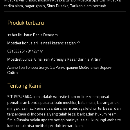
tarika alam
,
pagar ghaib
,
Situs Pusaka
,
Tarikan alam bertuah
Produk terbaru
1x bet Ile Ustun Bahis Deneyimi
Mostbet bonuslari ile nasil kazanc saglanir?
631633261784427141
MostBet Guncel Giris: Yeni Adresiyle Kazanclarinizi Artirin
Азино Три Топора Бонус За Регистрацию Мобильная Версия
Сайта
Tentang Kami
SITUSPUSAKA.com adalah website toko online resmi pusat
pemaharan benda pusaka, batu mustika, batu mulia, barang antik,
minyak, azimat, keris nusantara, seni budaya leluhur terbesar dan
terpercaya di Indonesia yang telah legal berbadan hukum resmi.
Situs Pusaka selalu update setiap harinya, selalu kunjungi website
kami untuk bisa melihat produk terbaru kami.