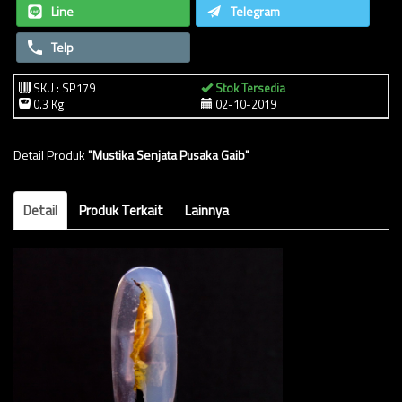
Line
Telegram
Telp
SKU : SP179
Stok Tersedia
0.3 Kg
02-10-2019
Detail Produk
"Mustika Senjata Pusaka Gaib"
Detail
Produk Terkait
Lainnya