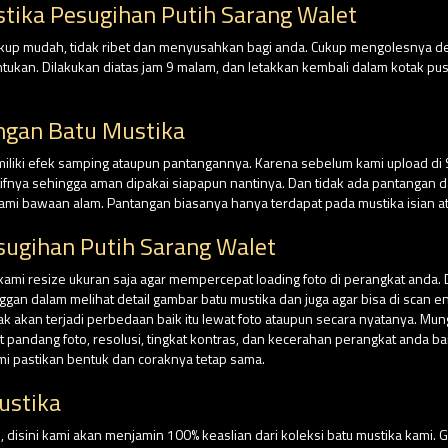
tika Pesugihan Putih Sarang Walet
cukup mudah, tidak ribet dan menyusahkan bagi anda. Cukup mengolesnya 
tentukan. Dilakukan diatas jam 9 malam, dan letakkan kembali dalam kotak
ngan Batu Mustika
miliki efek samping ataupun pantangannya. Karena sebelum kami upload di
tifnya sehingga aman dipakai siapapun nantinya. Dan tidak ada pantangan da
ami bawaan alam. Pantangan biasanya hanya terdapat pada mustika isian at
ugihan Putih Sarang Walet
 kami resize ukuran saja agar mempercepat loading foto di perangkat anda. 
n dalam melihat detail gambar batu mustika dan juga agar bisa di scan e
dak akan terjadi perbedaan baik itu lewat foto ataupun secara nyatanya. Mu
andang foto, resolusi, tingkat kontras, dan kecerahan perangkat anda ba
ami pastikan bentuk dan coraknya tetap sama.
ustika
isini kami akan menjamin 100% keaslian dari koleksi batu mustika kami. G