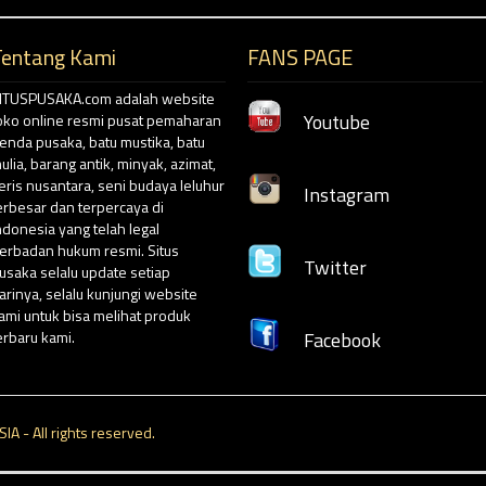
Tentang Kami
FANS PAGE
ITUSPUSAKA.com adalah website
Youtube
oko online resmi pusat pemaharan
enda pusaka, batu mustika, batu
ulia, barang antik, minyak, azimat,
eris nusantara, seni budaya leluhur
Instagram
erbesar dan terpercaya di
ndonesia yang telah legal
erbadan hukum resmi. Situs
Twitter
usaka selalu update setiap
arinya, selalu kunjungi website
ami untuk bisa melihat produk
erbaru kami.
Facebook
 - All rights reserved.