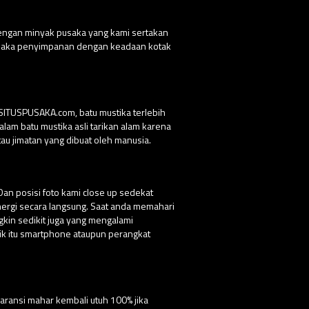
dengan minyak pusaka yang kami sertakan
 pusaka penyimpanan dengan keadaan kotak
 SITUSPUSAKA.com, batu mustika terlebih
lam batu mustika asli tarikan alam karena
au jimatan yang dibuat oleh manusia.
Dan posisi foto kami close up sedekat
nergi secara langsung. Saat anda memahari
ngkin sedikit juga yang mengalami
ik itu smartphone ataupun perangkat
aransi mahar kembali utuh 100% jika