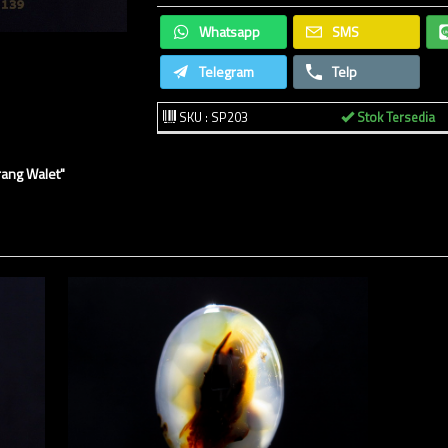
Whatsapp
SMS
Telegram
Telp
SKU : SP203
Stok Tersedia
rang Walet"