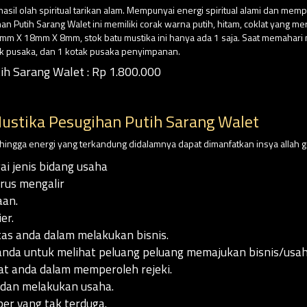
asil olah spiritual tarikan alam. Mempunyai energi spiritual alami dan mem
an Putih Sarang Walet ini memiliki corak warna putih, hitam, coklat yang m
mm X 18mm X 8mm, stok batu mustika ini hanya ada 1 saja. Saat memahari m
k pusaka, dan 1 kotak pusaka penyimpanan.
h Sarang Walet : Rp 1.800.000
ustika Pesugihan Putih Sarang Walet
sehingga energi yang terkandung didalamnya dapat dimanfatkan insya allah g
i jenis bidang usaha
erus mengalir
aan.
er.
as anda dalam melakukan bisnis.
nda untuk melihat peluang peluang memajukan bisnis/usah
 anda dalam memperoleh rejeki.
dan melakukan usaha.
ber yang tak terduga.