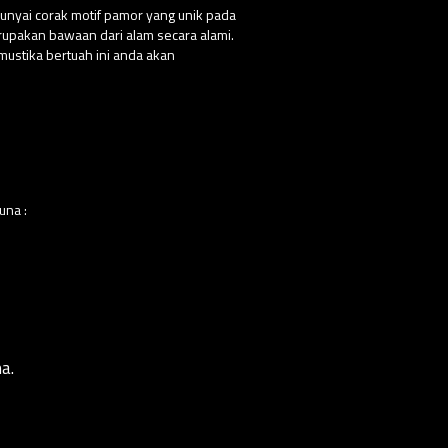
punyai corak motif pamor yang unik pada
erupakan bawaan dari alam secara alami.
ustika bertuah ini anda akan
una :
a.