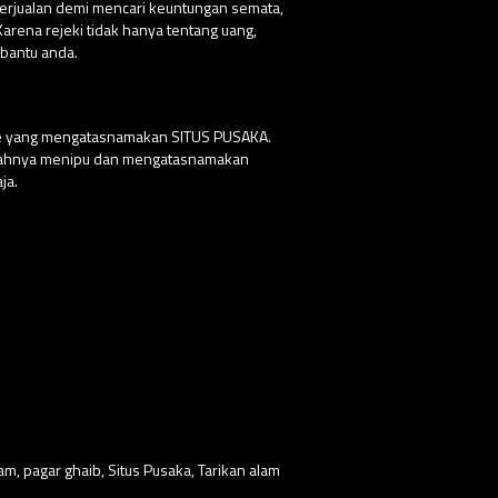
 berjualan demi mencari keuntungan semata,
ena rejeki tidak hanya tentang uang,
bantu anda.
ite yang mengatasnamakan SITUS PUSAKA.
udahnya menipu dan mengatasnamakan
ja.
lam
,
pagar ghaib
,
Situs Pusaka
,
Tarikan alam