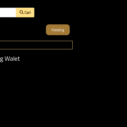
Cari
Katalog
ng Walet