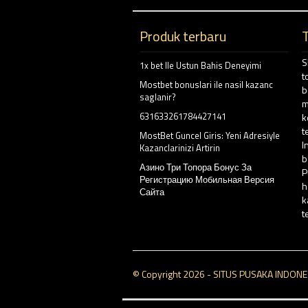
Produk terbaru
S
1x bet Ile Ustun Bahis Deneyimi
t
Mostbet bonuslari ile nasil kazanc
b
saglanir?
m
631633261784427141
k
t
MostBet Guncel Giris: Yeni Adresiyle
I
Kazanclarinizi Artirin
b
Азино Три Топора Бонус За
P
Регистрацию Мобильная Версия
h
Сайта
k
t
© Copyright 2026 - SITUS PUSAKA INDONESIA