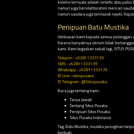
koleksi ternyata adalah sintetic atau pal
namun juga bersilahturahmi mencari saud
namun saudara juga termasuk rejeki. Kapa
Penipuan Batu Mustika
Himbauan kami kepada semua pelanggan at
Karena banyaknya oknum tidak bertangg
kami. Kami tegaskan sekali lagi, SITUS P
Telepon : +62811333139
SMS : +62811333139
Whatsapp : +62811333139
ID Line : situspusaka
ID Telegram : @Situspusaka
Baca juga tentang kami :
Tanya Jawab
Tentang Situs Pusaka
Penipuan Situs Pusaka
Situs Pusaka Indonesia
Tag:
Batu Mustika
,
mustika pesugihan tanpa
bertuah