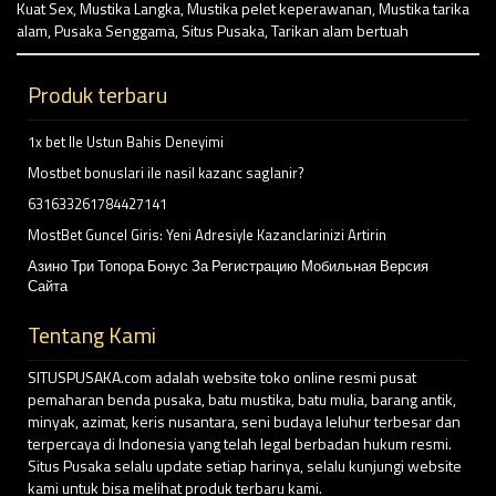
Kuat Sex
,
Mustika Langka
,
Mustika pelet keperawanan
,
Mustika tarika
alam
,
Pusaka Senggama
,
Situs Pusaka
,
Tarikan alam bertuah
Produk terbaru
1x bet Ile Ustun Bahis Deneyimi
Mostbet bonuslari ile nasil kazanc saglanir?
631633261784427141
MostBet Guncel Giris: Yeni Adresiyle Kazanclarinizi Artirin
Азино Три Топора Бонус За Регистрацию Мобильная Версия
Сайта
Tentang Kami
SITUSPUSAKA.com adalah website toko online resmi pusat
pemaharan benda pusaka, batu mustika, batu mulia, barang antik,
minyak, azimat, keris nusantara, seni budaya leluhur terbesar dan
terpercaya di Indonesia yang telah legal berbadan hukum resmi.
Situs Pusaka selalu update setiap harinya, selalu kunjungi website
kami untuk bisa melihat produk terbaru kami.