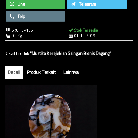
Line
Telegram
Telp
SKU : SP155
Stok Tersedia
0.3 Kg
01-10-2019
Detail Produk
"Mustika Kerejekian Saingan Bisnis Dagang"
Detail
Produk Terkait
Lainnya