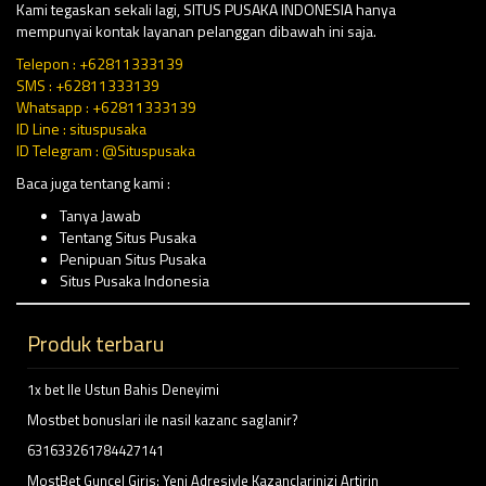
Kami tegaskan sekali lagi, SITUS PUSAKA INDONESIA hanya
mempunyai kontak layanan pelanggan dibawah ini saja.
Telepon : +62811333139
SMS : +62811333139
Whatsapp : +62811333139
ID Line : situspusaka
ID Telegram : @Situspusaka
Baca juga tentang kami :
Tanya Jawab
Tentang Situs Pusaka
Penipuan Situs Pusaka
Situs Pusaka Indonesia
Produk terbaru
1x bet Ile Ustun Bahis Deneyimi
Mostbet bonuslari ile nasil kazanc saglanir?
631633261784427141
MostBet Guncel Giris: Yeni Adresiyle Kazanclarinizi Artirin