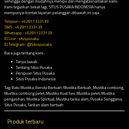
sehingga dengan mudahnya menipu dan mengatasnamakan kami.
Kami tegaskan sekali lagi, SITUS PUSAKA INDONESIA hanya
mempunyai kontak layanan pelanggan dibawah ini saja.
Telepon : +62811333139
SMS : +62811333139
Whatsapp : +62811333139
ID Line : situspusaka
ID Telegram : @Situspusaka
Baca juga tentang kami :
Tanya Jawab
Tentang Situs Pusaka
Penipuan Situs Pusaka
Situs Pusaka Indonesia
Tag:
Batu Mustika
,
Benda Bertuah
,
Mustika Bertuah
,
Mustika combong
,
Mustika combong pelet
,
Mustika Kuat Sex
,
Mustika pelet
,
Mustika
pengasihan
,
Mustika Spiritual
,
Mustika tarika alam
,
Pusaka Senggama
,
Situs Pusaka
,
Tarikan alam bertuah
Produk terbaru