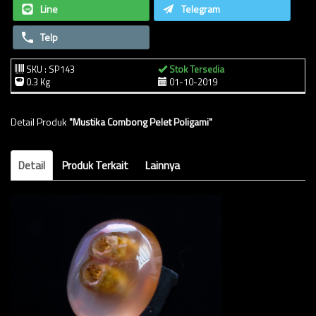
Line
Telegram
Telp
SKU : SP143
Stok Tersedia
0.3 Kg
01-10-2019
Detail Produk
"Mustika Combong Pelet Poligami"
Detail
Produk Terkait
Lainnya