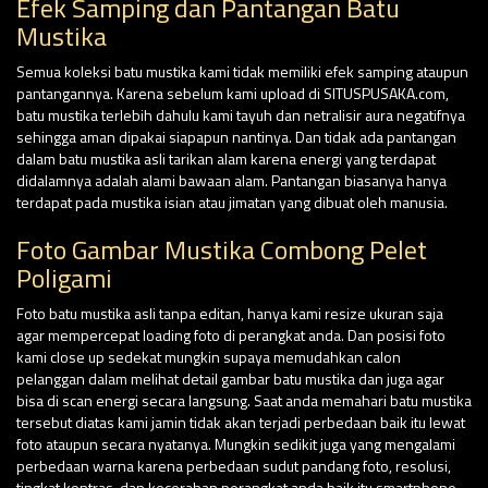
Efek Samping dan Pantangan Batu
Mustika
Semua koleksi batu mustika kami tidak memiliki efek samping ataupun
pantangannya. Karena sebelum kami upload di SITUSPUSAKA.com,
batu mustika terlebih dahulu kami tayuh dan netralisir aura negatifnya
sehingga aman dipakai siapapun nantinya. Dan tidak ada pantangan
dalam batu mustika asli tarikan alam karena energi yang terdapat
didalamnya adalah alami bawaan alam. Pantangan biasanya hanya
terdapat pada mustika isian atau jimatan yang dibuat oleh manusia.
Foto Gambar Mustika Combong Pelet
Poligami
Foto batu mustika asli tanpa editan, hanya kami resize ukuran saja
agar mempercepat loading foto di perangkat anda. Dan posisi foto
kami close up sedekat mungkin supaya memudahkan calon
pelanggan dalam melihat detail gambar batu mustika dan juga agar
bisa di scan energi secara langsung. Saat anda memahari batu mustika
tersebut diatas kami jamin tidak akan terjadi perbedaan baik itu lewat
foto ataupun secara nyatanya. Mungkin sedikit juga yang mengalami
perbedaan warna karena perbedaan sudut pandang foto, resolusi,
tingkat kontras, dan kecerahan perangkat anda baik itu smartphone