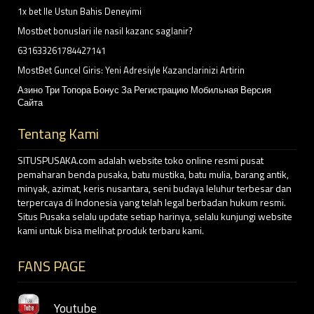
1x bet Ile Ustun Bahis Deneyimi
Mostbet bonuslari ile nasil kazanc saglanir?
631633261784427141
MostBet Guncel Giris: Yeni Adresiyle Kazanclarinizi Artirin
Азино Три Топора Бонус За Регистрацию Мобильная Версия
Сайта
Tentang Kami
SITUSPUSAKA.com adalah website toko online resmi pusat
pemaharan benda pusaka, batu mustika, batu mulia, barang antik,
minyak, azimat, keris nusantara, seni budaya leluhur terbesar dan
terpercaya di Indonesia yang telah legal berbadan hukum resmi.
Situs Pusaka selalu update setiap harinya, selalu kunjungi website
kami untuk bisa melihat produk terbaru kami.
FANS PAGE
Youtube