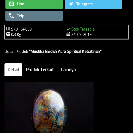
Line
Telegram
Telp
SKU : SP069
Stok Tersedia
0.3 Kg
25-09-2019
Detail Produk
"Mustika Bedah Aura Spiritual Kebatinan"
Detail
Produk Terkait
Lainnya