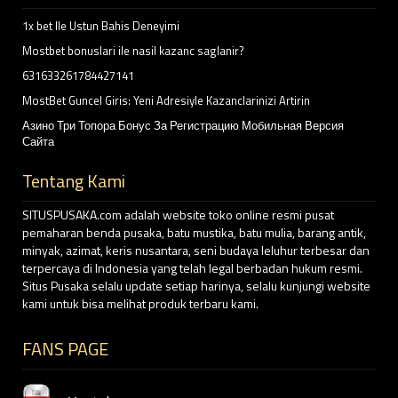
1x bet Ile Ustun Bahis Deneyimi
Mostbet bonuslari ile nasil kazanc saglanir?
631633261784427141
MostBet Guncel Giris: Yeni Adresiyle Kazanclarinizi Artirin
Азино Три Топора Бонус За Регистрацию Мобильная Версия
Сайта
Tentang Kami
SITUSPUSAKA.com adalah website toko online resmi pusat
pemaharan benda pusaka, batu mustika, batu mulia, barang antik,
minyak, azimat, keris nusantara, seni budaya leluhur terbesar dan
terpercaya di Indonesia yang telah legal berbadan hukum resmi.
Situs Pusaka selalu update setiap harinya, selalu kunjungi website
kami untuk bisa melihat produk terbaru kami.
FANS PAGE