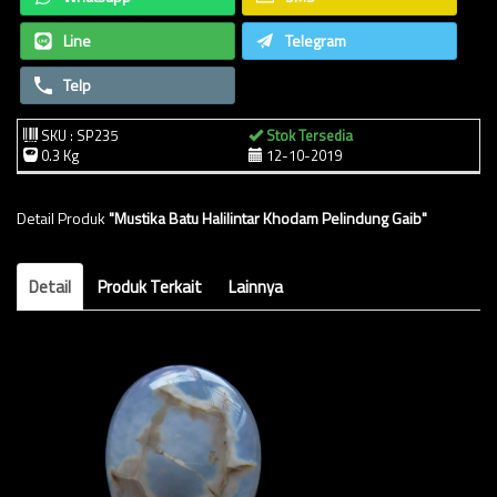
Line
Telegram
Telp
SKU : SP235
Stok Tersedia
0.3 Kg
12-10-2019
Detail Produk
"Mustika Batu Halilintar Khodam Pelindung Gaib"
Detail
Produk Terkait
Lainnya