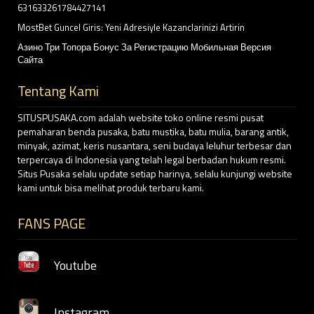
631633261784427141
MostBet Guncel Giris: Yeni Adresiyle Kazanclarinizi Artirin
Азино Три Топора Бонус За Регистрацию Мобильная Версия
Сайта
Tentang Kami
SITUSPUSAKA.com adalah website toko online resmi pusat
pemaharan benda pusaka, batu mustika, batu mulia, barang antik,
minyak, azimat, keris nusantara, seni budaya leluhur terbesar dan
terpercaya di Indonesia yang telah legal berbadan hukum resmi.
Situs Pusaka selalu update setiap harinya, selalu kunjungi website
kami untuk bisa melihat produk terbaru kami.
FANS PAGE
Youtube
Instagram