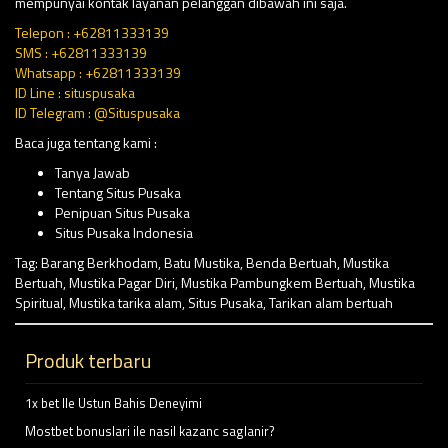
mempunyai kontak layanan pelanggan dibawah ini saja.
Telepon : +62811333139
SMS : +62811333139
Whatsapp : +62811333139
ID Line : situspusaka
ID Telegram : @Situspusaka
Baca juga tentang kami :
Tanya Jawab
Tentang Situs Pusaka
Penipuan Situs Pusaka
Situs Pusaka Indonesia
Tag:
Barang Berkhodam
,
Batu Mustika
,
Benda Bertuah
,
Mustika
Bertuah
,
Mustika Pagar Diri
,
Mustika Pambungkem Bertuah
,
Mustika
Spiritual
,
Mustika tarika alam
,
Situs Pusaka
,
Tarikan alam bertuah
Produk terbaru
1x bet Ile Ustun Bahis Deneyimi
Mostbet bonuslari ile nasil kazanc saglanir?