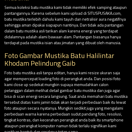
Semua koleksi batu mustika kami tidak memiliki efek samping ataupun
pantangannya. Karena sebelum kami upload di SITUSPUSAKA.com,
batu mustika terlebih dahulu kami tayuh dan netralisir aura negatifnya
sehingga aman dipakai siapapun nantinya. Dan tidak ada pantangan
dalam batu mustika asli tarikan alam karena energi yang terdapat
didalamnya adalah alami bawaan alam. Pantangan biasanya hanya
terdapat pada mustika isian atau jimatan yang dibuat oleh manusia.
Foto Gambar Mustika Batu Halilintar
Khodam Pelindung Gaib
Foto batu mustika asli tanpa editan, hanya kami resize ukuran saja
agar mempercepat loading foto di perangkat anda. Dan posisi foto
kami close up sedekat mungkin supaya memudahkan calon
pelanggan dalam melihat detail gambar batu mustika dan juga agar
bisa di scan energi secara langsung. Saat anda memahari batu mustika
tersebut diatas kami jamin tidak akan terjadi perbedaan baik itu lewat
foto ataupun secara nyatanya. Mungkin sedikit juga yang mengalami
perbedaan warna karena perbedaan sudut pandang foto, resolusi,
tingkat kontras, dan kecerahan perangkat anda baik itu smartphone
ataupun perangkat komputer namun tidak terlalu signifikan kami
pastikan bentuk dan coraknya tetap sama.