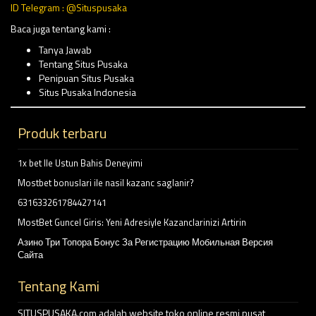
ID Telegram : @Situspusaka
Baca juga tentang kami :
Tanya Jawab
Tentang Situs Pusaka
Penipuan Situs Pusaka
Situs Pusaka Indonesia
Produk terbaru
1x bet Ile Ustun Bahis Deneyimi
Mostbet bonuslari ile nasil kazanc saglanir?
631633261784427141
MostBet Guncel Giris: Yeni Adresiyle Kazanclarinizi Artirin
Азино Три Топора Бонус За Регистрацию Мобильная Версия
Сайта
Tentang Kami
SITUSPUSAKA.com adalah website toko online resmi pusat