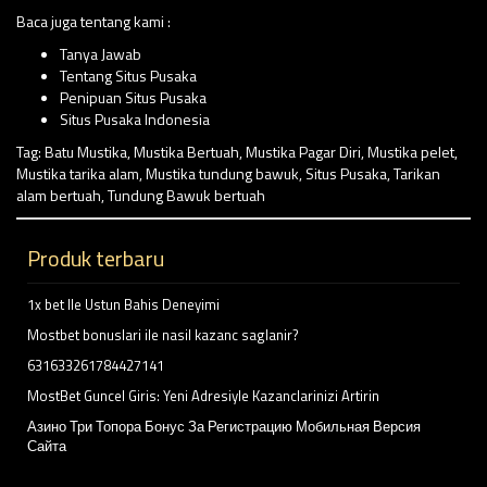
Baca juga tentang kami :
Tanya Jawab
Tentang Situs Pusaka
Penipuan Situs Pusaka
Situs Pusaka Indonesia
Tag:
Batu Mustika
,
Mustika Bertuah
,
Mustika Pagar Diri
,
Mustika pelet
,
Mustika tarika alam
,
Mustika tundung bawuk
,
Situs Pusaka
,
Tarikan
alam bertuah
,
Tundung Bawuk bertuah
Produk terbaru
1x bet Ile Ustun Bahis Deneyimi
Mostbet bonuslari ile nasil kazanc saglanir?
631633261784427141
MostBet Guncel Giris: Yeni Adresiyle Kazanclarinizi Artirin
Азино Три Топора Бонус За Регистрацию Мобильная Версия
Сайта