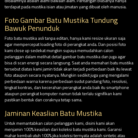
didalamnya adalah alami bawaan alam. Pantangan biasanya hanya
terdapat pada mustika isian atau jimatan yang dibuat oleh manusia.
Foto Gambar Batu Mustika Tundung
Bawuk Penunduk
Foto batu mustika asli tanpa editan, hanya kami resize ukuran saja
agar mempercepat loading foto di perangkat anda. Dan posisi foto
kami close up sedekat mungkin supaya memudahkan calon
pelanggan dalam melihat detail gambar batu mustika dan juga agar
bisa di scan energi secara langsung. Saat anda memahari batu mustika
tersebut diatas kami jamin tidak akan terjadi perbedaan baik itu lewat
foto ataupun secara nyatanya. Mungkin sedikit juga yang mengalami
perbedaan warna karena perbedaan sudut pandang foto, resolusi,
tingkat kontras, dan kecerahan perangkat anda baik itu smartphone
ataupun perangkat komputer namun tidak terlalu signifikan kami
pastikan bentuk dan coraknya tetap sama.
Jaminan Keaslian Batu Mustika
Untuk memantabkan calon pelanggan kami, disini kami akan
menjamin 100% keaslian dari koleksi batu mustika kami. Garansi
mahar kembali utuh 100% jika koleksi ternyata adalah sintetic atau