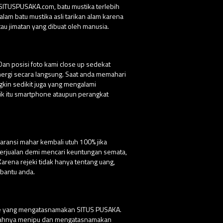
 SITUSPUSAKA.com, batu mustika terlebih
lam batu mustika asli tarikan alam karena
au jimatan yang dibuat oleh manusia.
Dan posisi foto kami close up sedekat
nergi secara langsung. Saat anda memahari
ngkin sedikit juga yang mengalami
ik itu smartphone ataupun perangkat
aransi mahar kembali utuh 100% jika
 berjualan demi mencari keuntungan semata,
ena rejeki tidak hanya tentang uang,
bantu anda.
ite yang mengatasnamakan SITUS PUSAKA.
udahnya menipu dan mengatasnamakan