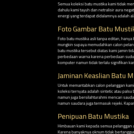
Semua koleksi batu mustika kami tidak me
dahulu kami tayuh dan netralisir aura nega
energi yang terdapat didalamnya adalah al
Foto Gambar Batu Musti
Foto batu mustika asli tanpa editan, hanya
mungkin supaya memudahkan calon pelangga
batu mustika tersebut diatas kami jamin ti
perbedaan warna karena perbedaan sudut p
komputer namun tidak terlalu signifikan k
Jaminan Keaslian Batu M
Untuk memantabkan calon pelanggan kami, d
koleksi ternyata adalah sintetic atau pal
namun juga bersilahturahmi mencari saud
namun saudara juga termasuk rejeki. Kapa
Penipuan Batu Mustika
Himbauan kami kepada semua pelanggan at
Karena banyaknya oknum tidak bertangg