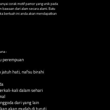
punyai corak motif pamor yang unik pada
an bawaan dari alam secara alami. Batu
ika bertuah ini anda akan mendapatkan
una :
tau perempuan
atuh hati, nafsu birahi
da
kali-kali dalam sehari
mal
ggoda dari yang lain
an akan mudah di turuti