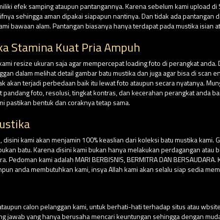
miliki efek samping ataupun pantangannya. Karena sebelum kami upload di
tifnya sehingga aman dipakai siapapun nantinya. Dan tidak ada pantangan da
ami bawaan alam. Pantangan biasanya hanya terdapat pada mustika isian at
ka Stamina Kuat Pria Ampuh
 kami resize ukuran saja agar mempercepat loading foto di perangkat anda. 
n dalam melihat detail gambar batu mustika dan juga agar bisa di scan e
dak akan terjadi perbedaan baik itu lewat foto ataupun secara nyatanya. Mu
andang foto, resolusi, tingkat kontras, dan kecerahan perangkat anda ba
ami pastikan bentuk dan coraknya tetap sama.
ustika
isini kami akan menjamin 100% keaslian dari koleksi batu mustika kami. G
su bukan batu. Karena disini kami bukan hanya melakukan perdagangan atau
ara. Pedoman kami adalah MARI BERBISNIS, BERMITRA DAN BERSAUDARA. Kar
npun anda membutuhkan kami, insya Allah kami akan selalu siap sedia mem
aupun calon pelanggan kami, untuk berhati-hati terhadap situs atau wbs
ung jawab yang hanya berusaha mencari keuntungan sehingga dengan m