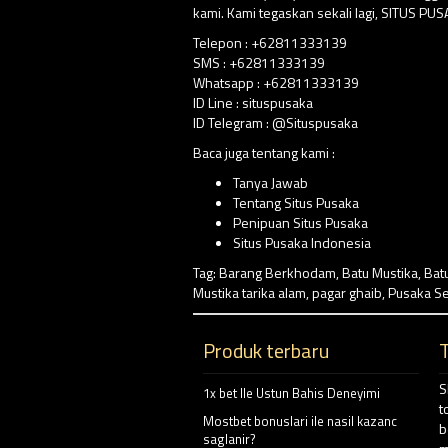
kami. Kami tegaskan sekali lagi, SITUS P
Telepon : +62811333139
SMS : +62811333139
Whatsapp : +62811333139
ID Line : situspusaka
ID Telegram : @Situspusaka
Baca juga tentang kami :
Tanya Jawab
Tentang Situs Pusaka
Penipuan Situs Pusaka
Situs Pusaka Indonesia
Tag:
Barang Berkhodam
,
Batu Mustika
,
Bat
Mustika tarika alam
,
pagar ghaib
,
Pusaka S
Produk terbaru
S
1x bet Ile Ustun Bahis Deneyimi
t
Mostbet bonuslari ile nasil kazanc
b
saglanir?