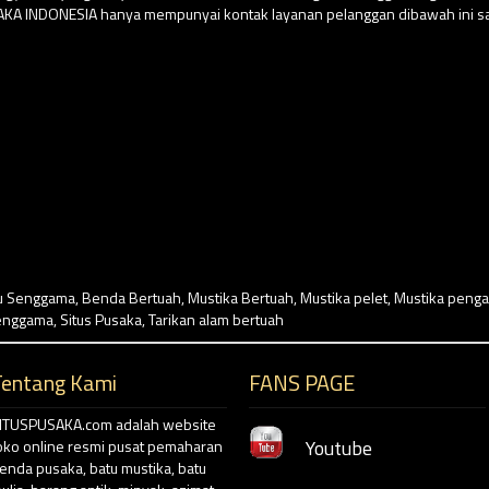
USAKA INDONESIA hanya mempunyai kontak layanan pelanggan dibawah ini sa
u Senggama
,
Benda Bertuah
,
Mustika Bertuah
,
Mustika pelet
,
Mustika penga
enggama
,
Situs Pusaka
,
Tarikan alam bertuah
Tentang Kami
FANS PAGE
ITUSPUSAKA.com adalah website
Youtube
oko online resmi pusat pemaharan
enda pusaka, batu mustika, batu