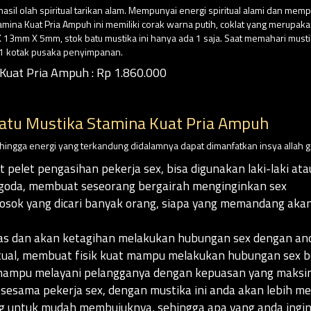
asil olah spiritual tarikan alam. Mempunyai energi spiritual alami dan mem
amina Kuat Pria Ampuh ini memiliki corak warna putih, coklat yang merupak
13mm X 5mm, stok batu mustika ini hanya ada 1 saja. Saat memahari must
 1 kotak pusaka penyimpanan.
Kuat Pria Ampuh : Rp 1.860.000
atu Mustika Stamina Kuat Pria Ampuh
sehingga energi yang terkandung didalamnya dapat dimanfatkan insya allah g
t pelet pengasihan pekerja sex, bisa digunakan laki-laki a
goda, membuat seseorang bergairah menginginkan sex
ok yang dicari banyak orang, siapa yang memandang akan j
s dan akan ketagihan melakukan hubungan sex dengan an
tual, membuat fisik kuat mampu melakukan hubungan sex ber
n mampu melayani pelangganya dengan kepuasan yang maksi
esama pekerja sex, dengan mustika ini anda akan lebih men
untuk mudah membujuknya, sehingga apa yang anda ingink