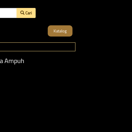
Cari
Katalog
ia Ampuh