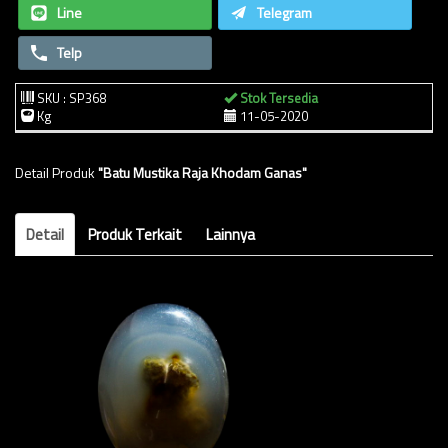
Line
Telegram
Telp
SKU : SP368
Stok Tersedia
Kg
11-05-2020
Detail Produk
"Batu Mustika Raja Khodam Ganas"
Detail
Produk Terkait
Lainnya