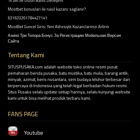
1x bet Ile Ustun Bahis Deneyimi
Mostbet bonuslari ile nasil kazanc saglanir?
631633261784427141
MostBet Guncel Giris: Yeni Adresiyle Kazanclarinizi Artirin
Азино Три Топора Бонус За Регистрацию Мобильная Версия
Сайта
Tentang Kami
SITUSPUSAKA.com adalah website toko online resmi pusat
pemaharan benda pusaka, batu mustika, batu mulia, barang antik,
minyak, azimat, keris nusantara, seni budaya leluhur terbesar dan
terpercaya di Indonesia yang telah legal berbadan hukum resmi.
Situs Pusaka selalu update setiap harinya, selalu kunjungi website
kami untuk bisa melihat produk terbaru kami.
FANS PAGE
Youtube