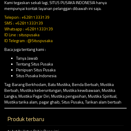
Kami tegaskan sekali lagi, SITUS PUSAKA INDONESIA hanya
mempunyai kontak layanan pelanggan dibawah ini saja.
Telepon : +62811333139
SMS : +62811333139
Whatsapp : +62811333139
ID Line : situspusaka
ID Telegram : @Situspusaka
Baca juga tentang kami :
Tanya Jawab
Tentang Situs Pusaka
Penipuan Situs Pusaka
Situs Pusaka Indonesia
Tag:
Barang Berkhodam
,
Batu Mustika
,
Benda Bertuah
,
Mustika
Bertuah
,
Mustika keberuntungan
,
Mustika kewibawaan
,
Mustika
Langka
,
Mustika Pagar Diri
,
Mustika pengasihan
,
Mustika Spiritual
,
Mustika tarika alam
,
pagar ghaib
,
Situs Pusaka
,
Tarikan alam bertuah
Produk terbaru