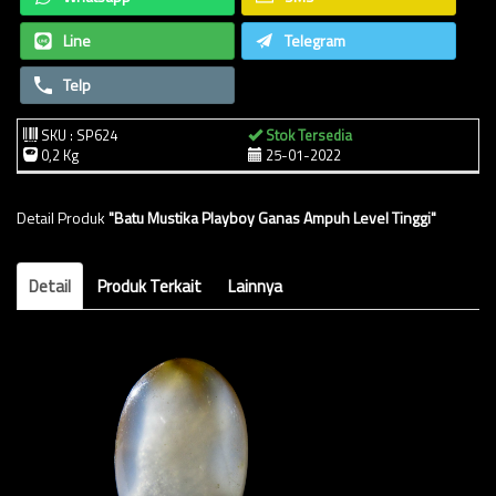
Line
Telegram
Telp
SKU : SP624
Stok Tersedia
0,2 Kg
25-01-2022
Detail Produk
"Batu Mustika Playboy Ganas Ampuh Level Tinggi"
Detail
Produk Terkait
Lainnya