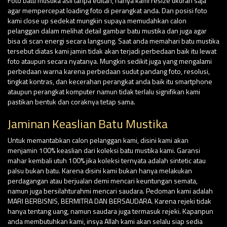
Foto batu mustika asli tanpa editan, hanya kami resize ukuran saja
agar mempercepat loading foto di perangkat anda. Dan posisi foto
kami close up sedekat mungkin supaya memudahkan calon
pelanggan dalam melihat detail gambar batu mustika dan juga agar
bisa di scan energi secara langsung. Saat anda memahari batu mustika
tersebut diatas kami jamin tidak akan terjadi perbedaan baik itu lewat
foto ataupun secara nyatanya. Mungkin sedikit juga yang mengalami
perbedaan warna karena perbedaan sudut pandang foto, resolusi,
tingkat kontras, dan kecerahan perangkat anda baik itu smartphone
ataupun perangkat komputer namun tidak terlalu signifikan kami
pastikan bentuk dan coraknya tetap sama.
Jaminan Keaslian Batu Mustika
Untuk memantabkan calon pelanggan kami, disini kami akan
menjamin 100% keaslian dari koleksi batu mustika kami. Garansi
mahar kembali utuh 100% jika koleksi ternyata adalah sintetic atau
palsu bukan batu. Karena disini kami bukan hanya melakukan
perdagangan atau berjualan demi mencari keuntungan semata,
namun juga bersilahturahmi mencari saudara. Pedoman kami adalah
MARI BERBISNIS, BERMITRA DAN BERSAUDARA. Karena rejeki tidak
hanya tentang uang, namun saudara juga termasuk rejeki. Kapanpun
anda membutuhkan kami, insya Allah kami akan selalu siap sedia