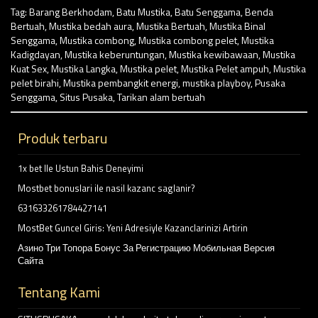
Tag:
Barang Berkhodam
,
Batu Mustika
,
Batu Senggama
,
Benda
Bertuah
,
Mustika bedah aura
,
Mustika Bertuah
,
Mustika Binal
Senggama
,
Mustika combong
,
Mustika combong pelet
,
Mustika
Kadigdayan
,
Mustika keberuntungan
,
Mustika kewibawaan
,
Mustika
Kuat Sex
,
Mustika Langka
,
Mustika pelet
,
Mustika Pelet ampuh
,
Mustika
pelet birahi
,
Mustika pembangkit energi
,
mustika playboy
,
Pusaka
Senggama
,
Situs Pusaka
,
Tarikan alam bertuah
Produk terbaru
1x bet Ile Ustun Bahis Deneyimi
Mostbet bonuslari ile nasil kazanc saglanir?
631633261784427141
MostBet Guncel Giris: Yeni Adresiyle Kazanclarinizi Artirin
Азино Три Топора Бонус За Регистрацию Мобильная Версия
Сайта
Tentang Kami