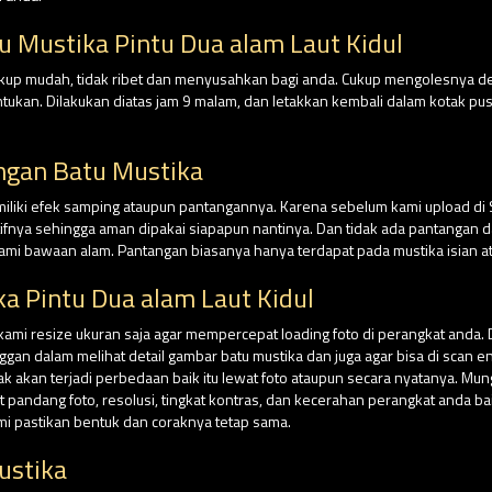
u Mustika Pintu Dua alam Laut Kidul
cukup mudah, tidak ribet dan menyusahkan bagi anda. Cukup mengolesnya 
tentukan. Dilakukan diatas jam 9 malam, dan letakkan kembali dalam kotak
ngan Batu Mustika
miliki efek samping ataupun pantangannya. Karena sebelum kami upload di
tifnya sehingga aman dipakai siapapun nantinya. Dan tidak ada pantangan da
ami bawaan alam. Pantangan biasanya hanya terdapat pada mustika isian at
a Pintu Dua alam Laut Kidul
 kami resize ukuran saja agar mempercepat loading foto di perangkat anda. 
n dalam melihat detail gambar batu mustika dan juga agar bisa di scan e
dak akan terjadi perbedaan baik itu lewat foto ataupun secara nyatanya. Mu
andang foto, resolusi, tingkat kontras, dan kecerahan perangkat anda ba
ami pastikan bentuk dan coraknya tetap sama.
ustika