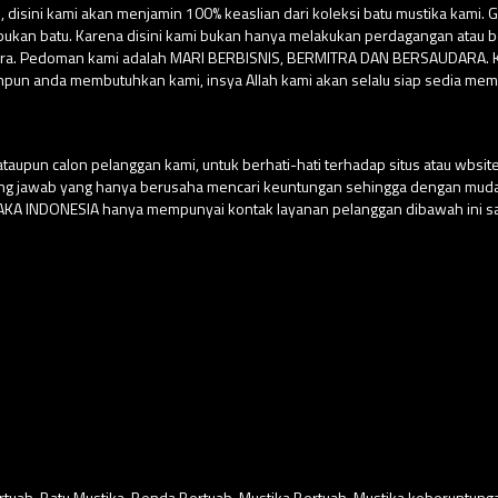
isini kami akan menjamin 100% keaslian dari koleksi batu mustika kami. G
su bukan batu. Karena disini kami bukan hanya melakukan perdagangan atau
ara. Pedoman kami adalah MARI BERBISNIS, BERMITRA DAN BERSAUDARA. Kar
npun anda membutuhkan kami, insya Allah kami akan selalu siap sedia mem
aupun calon pelanggan kami, untuk berhati-hati terhadap situs atau wbs
ung jawab yang hanya berusaha mencari keuntungan sehingga dengan m
USAKA INDONESIA hanya mempunyai kontak layanan pelanggan dibawah ini sa
rtuah
,
Batu Mustika
,
Benda Bertuah
,
Mustika Bertuah
,
Mustika keberuntung