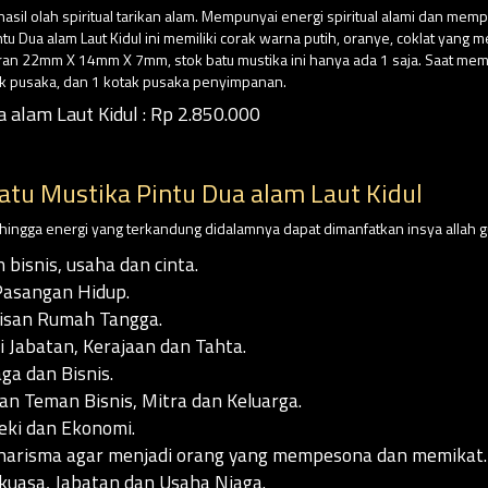
asil olah spiritual tarikan alam. Mempunyai energi spiritual alami dan mem
ntu Dua alam Laut Kidul ini memiliki corak warna putih, oranye, coklat yan
ran 22mm X 14mm X 7mm, stok batu mustika ini hanya ada 1 saja. Saat mema
k pusaka, dan 1 kotak pusaka penyimpanan.
 alam Laut Kidul : Rp 2.850.000
tu Mustika Pintu Dua alam Laut Kidul
sehingga energi yang terkandung didalamnya dapat dimanfatkan insya allah g
bisnis, usaha dan cinta.
asangan Hidup.
isan Rumah Tangga.
Jabatan, Kerajaan dan Tahta.
ga dan Bisnis.
n Teman Bisnis, Mitra dan Keluarga.
eki dan Ekonomi.
arisma agar menjadi orang yang mempesona dan memikat.
uasa, Jabatan dan Usaha Niaga.