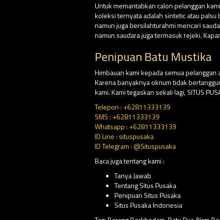
Untuk memantabkan calon pelanggan kami, d
koleksi ternyata adalah sintetic atau pal
namun juga bersilahturahmi mencari saud
namun saudara juga termasuk rejeki. Kapa
Penipuan Batu Mustika
Himbauan kami kepada semua pelanggan at
Karena banyaknya oknum tidak bertangg
kami. Kami tegaskan sekali lagi, SITUS P
Telepon : +62811333139
SMS : +62811333139
Whatsapp : +62811333139
ID Line : situspusaka
ID Telegram : @Situspusaka
Baca juga tentang kami :
Tanya Jawab
Tentang Situs Pusaka
Penipuan Situs Pusaka
Situs Pusaka Indonesia
Tag:
Barang Berkhodam
,
Batu Dua Alam Be