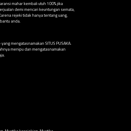
aransi mahar kembali utuh 100% jika
 berjualan demi mencari keuntungan semata,
ena rejeki tidak hanya tentang uang,
bantu anda.
ite yang mengatasnamakan SITUS PUSAKA.
udahnya menipu dan mengatasnamakan
ja.
an
,
Mustika kerejekian
,
Mustika