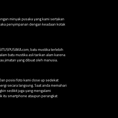
dengan minyak pusaka yang kami sertakan
 pusaka penyimpanan dengan keadaan kotak
 SITUSPUSAKA.com, batu mustika terlebih
lam batu mustika asli tarikan alam karena
au jimatan yang dibuat oleh manusia.
Dan posisi foto kami close up sedekat
nergi secara langsung. Saat anda memahari
ngkin sedikit juga yang mengalami
ik itu smartphone ataupun perangkat