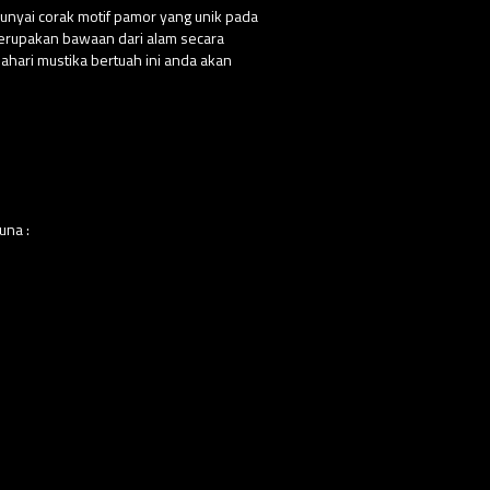
punyai corak motif pamor yang unik pada
g merupakan bawaan dari alam secara
hari mustika bertuah ini anda akan
una :