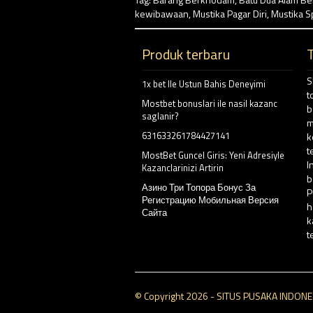
kewibawaan
,
Mustika Pagar Diri
,
Mustika Sp
Produk terbaru
S
1x bet Ile Ustun Bahis Deneyimi
t
Mostbet bonuslari ile nasil kazanc
b
saglanir?
m
631633261784427141
k
t
MostBet Guncel Giris: Yeni Adresiyle
I
Kazanclarinizi Artirin
b
Азино Три Топора Бонус За
P
Регистрацию Мобильная Версия
h
Сайта
k
t
© Copyright 2026 - SITUS PUSAKA INDONESIA