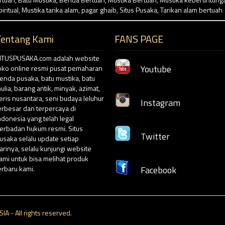
iritual
,
Mustika tarika alam
,
pagar ghaib
,
Situs Pusaka
,
Tarikan alam bertuah
Tentang Kami
FANS PAGE
ITUSPUSAKA.com adalah website
Youtube
oko online resmi pusat pemaharan
enda pusaka, batu mustika, batu
ulia, barang antik, minyak, azimat,
eris nusantara, seni budaya leluhur
Instagram
erbesar dan terpercaya di
ndonesia yang telah legal
erbadan hukum resmi. Situs
Twitter
usaka selalu update setiap
arinya, selalu kunjungi website
ami untuk bisa melihat produk
erbaru kami.
Facebook
 - All rights reserved.