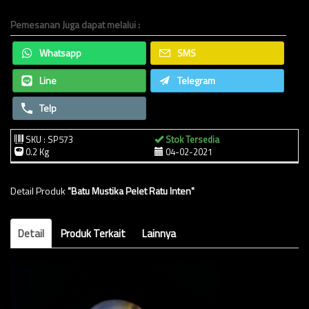
Pemesanan Juga dapat melalui :
Whatsapp
SMS
Line
Telegram
Telp
SKU : SP573
Stok Tersedia
0.2 Kg
04-02-2021
Detail Produk
"Batu Mustika Pelet Ratu Inten"
Detail
Produk Terkait
Lainnya