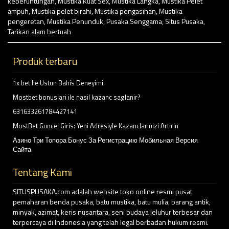
keberuntungan
,
Mustika Kuat Sex
,
Mustika Langka
,
Mustika Pelet
ampuh
,
Mustika pelet birahi
,
Mustika pengasihan
,
Mustika
pengeretan
,
Mustika Penunduk
,
Pusaka Senggama
,
Situs Pusaka
,
Tarikan alam bertuah
Produk terbaru
1x bet Ile Ustun Bahis Deneyimi
Mostbet bonuslari ile nasil kazanc saglanir?
631633261784427141
MostBet Guncel Giris: Yeni Adresiyle Kazanclarinizi Artirin
Азино Три Топора Бонус За Регистрацию Мобильная Версия
Сайта
Tentang Kami
SITUSPUSAKA.com adalah website toko online resmi pusat
pemaharan benda pusaka, batu mustika, batu mulia, barang antik,
minyak, azimat, keris nusantara, seni budaya leluhur terbesar dan
terpercaya di Indonesia yang telah legal berbadan hukum resmi.