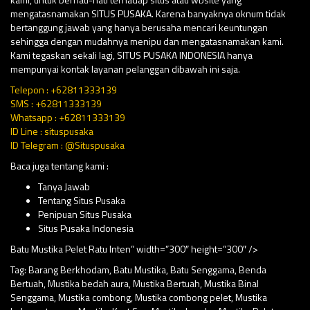
mengatasnamakan SITUS PUSAKA. Karena banyaknya oknum tidak
bertanggung jawab yang hanya berusaha mencari keuntungan
sehingga dengan mudahnya menipu dan mengatasnamakan kami.
Kami tegaskan sekali lagi, SITUS PUSAKA INDONESIA hanya
mempunyai kontak layanan pelanggan dibawah ini saja.
Telepon : +62811333139
SMS : +62811333139
Whatsapp : +62811333139
ID Line : situspusaka
ID Telegram : @Situspusaka
Baca juga tentang kami :
Tanya Jawab
Tentang Situs Pusaka
Penipuan Situs Pusaka
Situs Pusaka Indonesia
Batu Mustika Pelet Ratu Inten” width=”300″ height=”300″ />
Tag:
Barang Berkhodam
,
Batu Mustika
,
Batu Senggama
,
Benda
Bertuah
,
Mustika bedah aura
,
Mustika Bertuah
,
Mustika Binal
Senggama
,
Mustika combong
,
Mustika combong pelet
,
Mustika