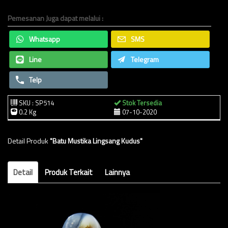
Pemesanan Juga dapat melalui :
Whatsapp
SMS
Line
Telegram
Telp
SKU : SP514
Stok Tersedia
0.2 Kg
07-10-2020
Detail Produk
"Batu Mustika Lingsang Kudus"
Detail
Produk Terkait
Lainnya