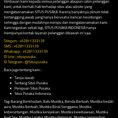
Himbauan kami kepada semua pelanggan ataupun calon pelanggan
kami, untuk berhati-hati terhadap situs atau wbsite yang
mengatasnamakan SITUS PUSAKA. Karena banyaknya oknum tidak
bertanggung jawab yang hanya berusaha mencari keuntungan
sehingga dengan mudahnya menipu dan mengatasnamakan kami.
Kami tegaskan sekali lagi, SITUS PUSAKA INDONESIA hanya
mempunyai kontak layanan pelanggan dibawah ini saja.
Telepon : +62811333139
SMS : +62811333139
Whatsapp : +62811333139
ID Line : situspusaka
ID Telegram : @Situspusaka
Baca juga tentang kami :
Tanya Jawab
Tentang Situs Pusaka
Penipuan Situs Pusaka
Situs Pusaka Indonesia
Tag:
Barang Berkhodam
,
Batu Mustika
,
Benda Bertuah
,
Mustika bedah
aura
,
Mustika Bertuah
,
Mustika Binal Senggama
,
Mustika
keberuntungan
,
Mustika kerejekian
,
Mustika kewibawaan
,
Mustika
Kuat Sex
,
Mustika Langka
,
Mustika Pelarisan
,
Mustika pengasihan
,