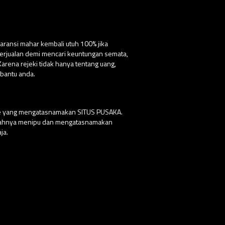
aransi mahar kembali utuh 100% jika
 berjualan demi mencari keuntungan semata,
ena rejeki tidak hanya tentang uang,
bantu anda.
ite yang mengatasnamakan SITUS PUSAKA.
udahnya menipu dan mengatasnamakan
ja.