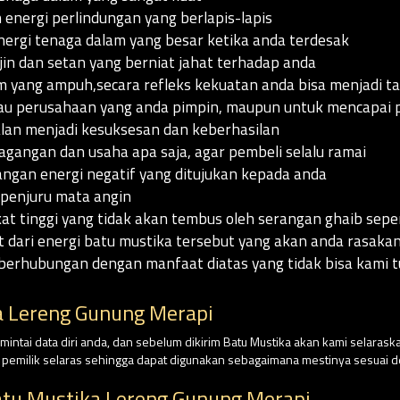
 energi perlindungan yang berlapis-lapis
ergi tenaga dalam yang besar ketika anda terdesak
jin dan setan yang berniat jahat terhadap anda
 yang ampuh,secara refleks kekuatan anda bisa menjadi tak
au perusahaan yang anda pimpin, maupun untuk mencapai p
an menjadi kesuksesan dan keberhasilan
dagangan dan usaha apa saja, agar pembeli selalu ramai
angan energi negatif yang ditujukan kepada anda
 penjuru mata angin
t tinggi yang tidak akan tembus oleh serangan ghaib sepert
t dari energi batu mustika tersebut yang akan anda rasak
berhubungan dengan manfaat diatas yang tidak bisa kami tu
 Lereng Gunung Merapi
intai data diri anda, dan sebelum dikirim Batu Mustika akan kami selaraska
n pemilik selaras sehingga dapat digunakan sebagaimana mestinya sesuai
atu Mustika Lereng Gunung Merapi