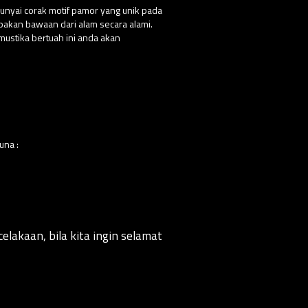
punyai corak motif pamor yang unik pada
upakan bawaan dari alam secara alami.
ustika bertuah ini anda akan
una :
elakaan, bila kita ingin selamat