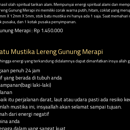
asil olah spiritual tarikan alam. Mempunyai energi spiritual alami dan mem
ereng Gunung Merapi ini memiliki corak warna putih, hitam, coklat yang mer
mm X 12mm X 5mm, stok batu mustika ini hanya ada 1 saja. Saat memahari m
k pusaka, dan 1 kotak pusaka penyimpanan.
unung Merapi : Rp 1.450.000
atu Mustika Lereng Gunung Merapi
sehingga energi yang terkandung didalamnya dapat dimanfatkan insya allah g
aan penuh 24 jam
f yang berada di tubuh anda
mpanan(bagi laki-laki)
alanan
ik itu perjalanan darat, laut atau udara pasti ada resiko kec
lah mustika ini, insyaallah akan selamat sampai tujuan.
h dari energi negatif
ina anda
naga dalam yang sangat kuat