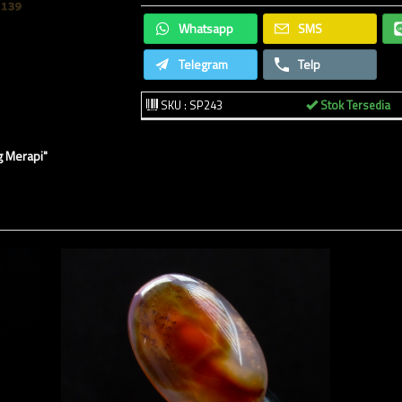
Whatsapp
SMS
Telegram
Telp
SKU : SP243
Stok Tersedia
g Merapi"