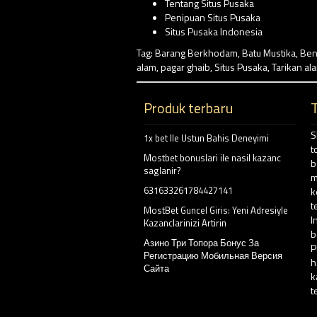
Tentang Situs Pusaka
Penipuan Situs Pusaka
Situs Pusaka Indonesia
Tag:
Barang Berkhodam
,
Batu Mustika
,
Ben
alam
,
pagar ghaib
,
Situs Pusaka
,
Tarikan al
Produk terbaru
S
1x bet Ile Ustun Bahis Deneyimi
t
Mostbet bonuslari ile nasil kazanc
b
saglanir?
m
631633261784427141
k
t
MostBet Guncel Giris: Yeni Adresiyle
I
Kazanclarinizi Artirin
b
Азино Три Топора Бонус За
P
Регистрацию Мобильная Версия
h
Сайта
k
t