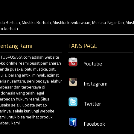
da Bertuah
,
Mustika Bertuah
,
Mustika kewibawaan
,
Mustika Pagar Diri
,
Must
am bertuah
Tentang Kami
FANS PAGE
ITUSPUSAKA.com adalah website
Youtube
oko online resmi pusat pemaharan
enda pusaka, batu mustika, batu
ulia, barang antik, minyak, azimat,
eris nusantara, seni budaya leluhur
Instagram
erbesar dan terpercaya di
ndonesia yang telah legal
erbadan hukum resmi. Situs
Twitter
usaka selalu update setiap
arinya, selalu kunjungi website
ami untuk bisa melihat produk
erbaru kami.
Facebook