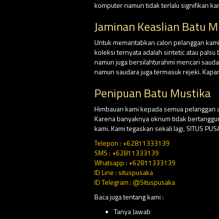
komputer namun tidak terlalu signifikan k
Jaminan Keaslian Batu M
Untuk memantabkan calon pelanggan kami, d
koleksi ternyata adalah sintetic atau pal
namun juga bersilahturahmi mencari saud
namun saudara juga termasuk rejeki. Kapa
Penipuan Batu Mustika
Himbauan kami kepada semua pelanggan at
Karena banyaknya oknum tidak bertangg
kami. Kami tegaskan sekali lagi, SITUS P
Telepon : +62811333139
SMS : +62811333139
Whatsapp : +62811333139
ID Line : situspusaka
ID Telegram : @Situspusaka
Baca juga tentang kami :
Tanya Jawab