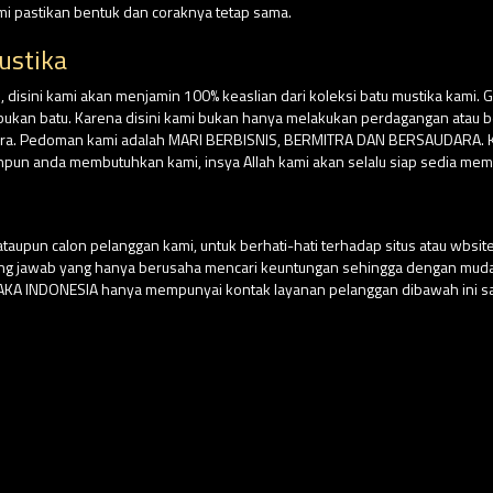
ami pastikan bentuk dan coraknya tetap sama.
ustika
isini kami akan menjamin 100% keaslian dari koleksi batu mustika kami. G
su bukan batu. Karena disini kami bukan hanya melakukan perdagangan atau
ara. Pedoman kami adalah MARI BERBISNIS, BERMITRA DAN BERSAUDARA. Kar
npun anda membutuhkan kami, insya Allah kami akan selalu siap sedia mem
aupun calon pelanggan kami, untuk berhati-hati terhadap situs atau wbs
ung jawab yang hanya berusaha mencari keuntungan sehingga dengan m
USAKA INDONESIA hanya mempunyai kontak layanan pelanggan dibawah ini sa