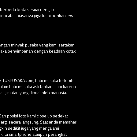
g berbeda beda sesuai dengan
rim atau biasanya juga kami berikan lewat
dengan minyak pusaka yang kami sertakan
 pusaka penyimpanan dengan keadaan kotak
 SITUSPUSAKA.com, batu mustika terlebih
lam batu mustika asli tarikan alam karena
au jimatan yang dibuat oleh manusia.
Dan posisi foto kami close up sedekat
nergi secara langsung. Saat anda memahari
ngkin sedikit juga yang mengalami
ik itu smartphone ataupun perangkat