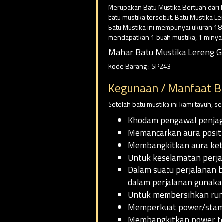
Merupakan Batu Mustika Bertuah dari h
batu mustika tersebut. Batu Mustika L
Batu Mustika ini mempunyai ukuran 18
mendapatkan 1 buah mustika, 1 minya
Mahar Batu Mustika Lereng G
Kode Barang : SP243
Kegunaan / Manfaat B
Setelah batu mustika ini kami tayuh, 
Khodam pengawal penjag
Memancarkan aura positi
Membangkitkan aura keta
Untuk keselamatan perj
Dalam suatu perjalanan ba
dalam perjalanan gunakan
Untuk membersihkan ruma
Memperkuat power/stam
Membangkitkan power te