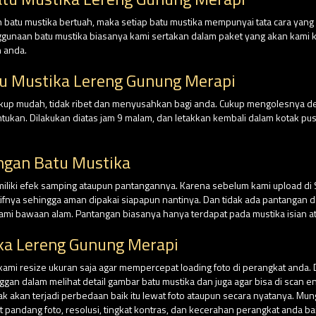
batu mustika bertuah, maka setiap batu mustika mempunyai tata cara yan
nggunaan batu mustika biasanya kami sertakan dalam paket yang akan kami ki
 anda.
tu Mustika Lereng Gunung Merapi
cukup mudah, tidak ribet dan menyusahkan bagi anda. Cukup mengolesnya 
tentukan. Dilakukan diatas jam 9 malam, dan letakkan kembali dalam kotak
ngan Batu Mustika
miliki efek samping ataupun pantangannya. Karena sebelum kami upload di
tifnya sehingga aman dipakai siapapun nantinya. Dan tidak ada pantangan da
ami bawaan alam. Pantangan biasanya hanya terdapat pada mustika isian at
ka Lereng Gunung Merapi
 kami resize ukuran saja agar mempercepat loading foto di perangkat anda. 
n dalam melihat detail gambar batu mustika dan juga agar bisa di scan e
dak akan terjadi perbedaan baik itu lewat foto ataupun secara nyatanya. Mu
andang foto, resolusi, tingkat kontras, dan kecerahan perangkat anda ba