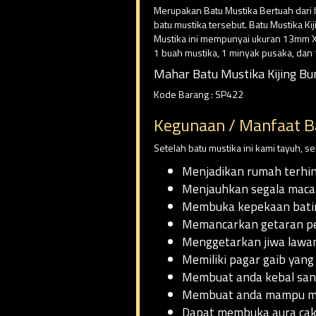
Merupakan Batu Mustika Bertuah dari h
batu mustika tersebut. Batu Mustika K
Mustika ini mempunyai ukuran 13mm X 
1 buah mustika, 1 minyak pusaka, dan
Mahar Batu Mustika Kijing B
Kode Barang : SP422
Kegunaan / Manfaat B
Setelah batu mustika ini kami tayuh, 
Menjadikan rumah terhin
Menjauhkan segala macam
Membuka kepekaan batin,
Memancarkan getaran pel
Menggetarkan jiwa lawa
Memiliki pagar gaib yang
Membuat anda kebal san
Membuat anda mampu men
Dapat membuka aura cakr