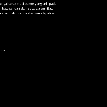
punyai corak motif pamor yang unik pada
n bawaan dari alam secara alami. Batu
ika bertuah ini anda akan mendapatkan
una :