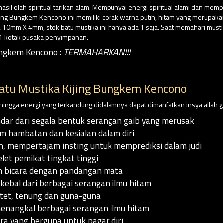
asil olah spiritual tarikan alam. Mempunyai energi spiritual alami dan mem
ijing Bungkem Kencono ini memiliki corak warna putih, hitam yang merupaka
10mm X 4mm, stok batu mustika ini hanya ada 1 saja. Saat memahari must
 1 kotak pusaka penyimpanan.
ungkem Kencono :
TERMAHARKAN!!!
atu Mustika Kijing Bungkem Kencono
sehingga energi yang terkandung didalamnya dapat dimanfatkan insya allah g
dar dari segala bentuk serangan gaib yang merusak
 hambatan dan kesialan dalam diri
 mempertajam insting untuk memprediksi dalam judi
et pemikat tingkat tinggi
n bicara dengan pandangan mata
 kebal dari berbagai serangan ilmu hitam
tet, tenung dan guna-guna
angkal berbagai serangan ilmu hitam
a yang berguna untuk pagar diri