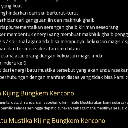
 yang kuat
enghindarkan dari sial berturut-turut
erhidar dari gangguan jin dan makhluk ghaib
erlapis,mementalkan serangan ghaib kiriman seseorang
gker membentuk energi yang membuat makhluk ghaib pengg
 / spiritual agar anda bisa mempunyai kekuatan magis / sp
an dan terkena sake atau ilmu hitam
usaha atau orang dengan kekuatan magis anda
 indera ke 6
t dari energi batu mustika tersebut yang akan anda rasak
berhubungan dengan manfaat diatas yang tidak bisa kami tu
 Kijing Bungkem Kencono
intai data diri anda, dan sebelum dikirim Batu Mustika akan kami selaraska
n pemilik selaras sehingga dapat digunakan sebagaimana mestinya sesuai
atu Mustika Kijing Bungkem Kencono