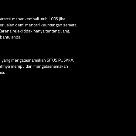
aransi mahar kembali utuh 100% jika
 berjualan demi mencari keuntungan semata,
ena rejeki tidak hanya tentang uang,
bantu anda.
ite yang mengatasnamakan SITUS PUSAKA.
udahnya menipu dan mengatasnamakan
ja.