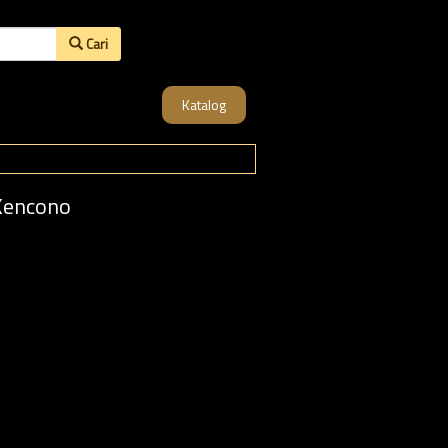
Cari
Katalog
Kencono