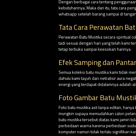
Dengan berbagai cara tentang penggunaan 
kebutuhannya. Maka dari itu, tata cara pe
whatsapp setelah barang sampai di tangan
Tata Cara Perawatan Bat
Perawatan Batu Mustika secara spiritual 
tadi sesuai dengan hari yang telah kami 
tetap terbuka sampai keesokan harinya.
Efek Samping dan Panta
Semua koleksi batu mustika kami tidak me
dahulu kami tayuh dan netralisir aura nega
energi yang terdapat didalamnya adalah al
Foto Gambar Batu Musti
Foto batu mustika asli tanpa editan, hanya
mungkin supaya memudahkan calon pelangga
batu mustika tersebut diatas kami jamin ti
perbedaan warna karena perbedaan sudut p
komputer namun tidak terlalu signifikan k