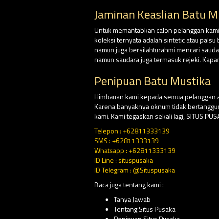
Jaminan Keaslian Batu M
Untuk memantabkan calon pelanggan kami, d
koleksi ternyata adalah sintetic atau pal
namun juga bersilahturahmi mencari saud
namun saudara juga termasuk rejeki. Kapa
Penipuan Batu Mustika
Himbauan kami kepada semua pelanggan at
Karena banyaknya oknum tidak bertangg
kami. Kami tegaskan sekali lagi, SITUS P
Telepon : +62811333139
SMS : +62811333139
Whatsapp : +62811333139
ID Line : situspusaka
ID Telegram : @Situspusaka
Baca juga tentang kami :
Tanya Jawab
Tentang Situs Pusaka
Penipuan Situs Pusaka