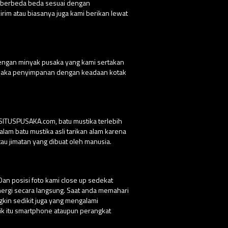
g berbeda beda sesuai dengan
rim atau biasanya juga kami berikan lewat
dengan minyak pusaka yang kami sertakan
 pusaka penyimpanan dengan keadaan kotak
 SITUSPUSAKA.com, batu mustika terlebih
lam batu mustika asli tarikan alam karena
au jimatan yang dibuat oleh manusia.
Dan posisi foto kami close up sedekat
nergi secara langsung. Saat anda memahari
ngkin sedikit juga yang mengalami
ik itu smartphone ataupun perangkat