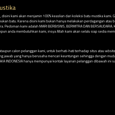
ustika
isini kami akan menjamin 100% keaslian dari koleksi batu mustika kami. G
su bukan batu. Karena disini kami bukan hanya melakukan perdagangan atau
ara. Pedoman kami adalah MARI BERBISNIS, BERMITRA DAN BERSAUDARA. Kar
npun anda membutuhkan kami, insya Allah kami akan selalu siap sedia mem
aupun calon pelanggan kami, untuk berhati-hati terhadap situs atau wbs
ung jawab yang hanya berusaha mencari keuntungan sehingga dengan m
USAKA INDONESIA hanya mempunyai kontak layanan pelanggan dibawah ini sa