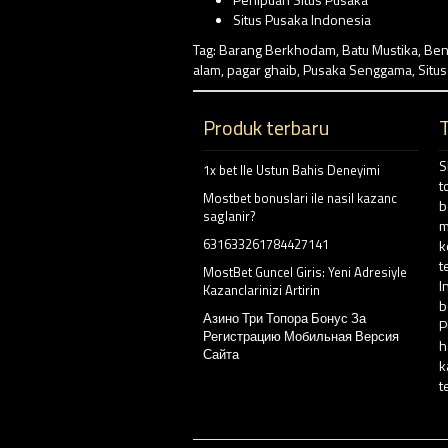
Situs Pusaka Indonesia
Tag:
Barang Berkhodam
,
Batu Mustika
,
Ben
alam
,
pagar ghaib
,
Pusaka Senggama
,
Situ
Produk terbaru
S
1x bet Ile Ustun Bahis Deneyimi
t
Mostbet bonuslari ile nasil kazanc
b
saglanir?
m
631633261784427141
k
t
MostBet Guncel Giris: Yeni Adresiyle
I
Kazanclarinizi Artirin
b
Азино Три Топора Бонус За
P
Регистрацию Мобильная Версия
h
Сайта
k
t