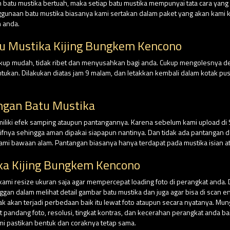
batu mustika bertuah, maka setiap batu mustika mempunyai tata cara yan
nggunaan batu mustika biasanya kami sertakan dalam paket yang akan kami ki
 anda.
u Mustika Kijing Bungkem Kencono
cukup mudah, tidak ribet dan menyusahkan bagi anda. Cukup mengolesnya 
tentukan. Dilakukan diatas jam 9 malam, dan letakkan kembali dalam kotak
ngan Batu Mustika
miliki efek samping ataupun pantangannya. Karena sebelum kami upload di
tifnya sehingga aman dipakai siapapun nantinya. Dan tidak ada pantangan da
ami bawaan alam. Pantangan biasanya hanya terdapat pada mustika isian at
ka Kijing Bungkem Kencono
 kami resize ukuran saja agar mempercepat loading foto di perangkat anda. 
n dalam melihat detail gambar batu mustika dan juga agar bisa di scan e
dak akan terjadi perbedaan baik itu lewat foto ataupun secara nyatanya. Mu
andang foto, resolusi, tingkat kontras, dan kecerahan perangkat anda ba
ami pastikan bentuk dan coraknya tetap sama.