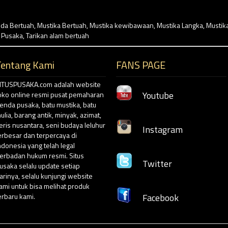
da Bertuah
,
Mustika Bertuah
,
Mustika kewibawaan
,
Mustika Langka
,
Mustika
s Pusaka
,
Tarikan alam bertuah
Tentang Kami
FANS PAGE
ITUSPUSAKA.com adalah website
Youtube
oko online resmi pusat pemaharan
enda pusaka, batu mustika, batu
ulia, barang antik, minyak, azimat,
eris nusantara, seni budaya leluhur
Instagram
erbesar dan terpercaya di
ndonesia yang telah legal
erbadan hukum resmi. Situs
Twitter
usaka selalu update setiap
arinya, selalu kunjungi website
ami untuk bisa melihat produk
erbaru kami.
Facebook