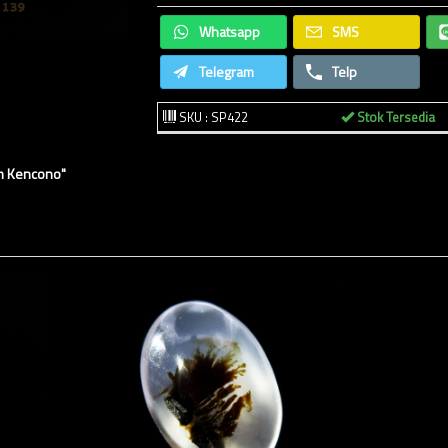
Whatsapp
SMS
Telegram
Telp
SKU : SP422
Stok Tersedia
em Kencono"