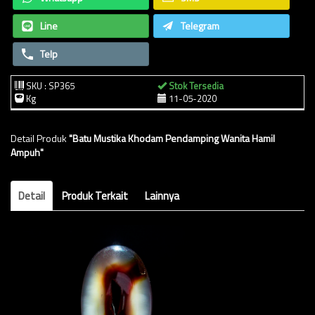
Line
Telegram
Telp
SKU : SP365
Stok Tersedia
Kg
11-05-2020
Detail Produk
"Batu Mustika Khodam Pendamping Wanita Hamil
Ampuh"
Detail
Produk Terkait
Lainnya