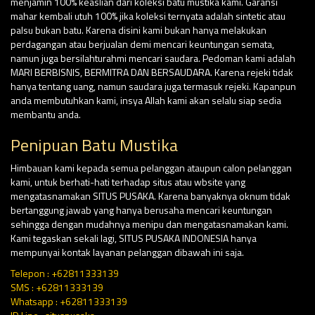
menjamin 100% keaslian dari koleksi batu mustika kami. Garansi
mahar kembali utuh 100% jika koleksi ternyata adalah sintetic atau
palsu bukan batu. Karena disini kami bukan hanya melakukan
perdagangan atau berjualan demi mencari keuntungan semata,
namun juga bersilahturahmi mencari saudara. Pedoman kami adalah
MARI BERBISNIS, BERMITRA DAN BERSAUDARA. Karena rejeki tidak
hanya tentang uang, namun saudara juga termasuk rejeki. Kapanpun
anda membutuhkan kami, insya Allah kami akan selalu siap sedia
membantu anda.
Penipuan Batu Mustika
Himbauan kami kepada semua pelanggan ataupun calon pelanggan
kami, untuk berhati-hati terhadap situs atau wbsite yang
mengatasnamakan SITUS PUSAKA. Karena banyaknya oknum tidak
bertanggung jawab yang hanya berusaha mencari keuntungan
sehingga dengan mudahnya menipu dan mengatasnamakan kami.
Kami tegaskan sekali lagi, SITUS PUSAKA INDONESIA hanya
mempunyai kontak layanan pelanggan dibawah ini saja.
Telepon : +62811333139
SMS : +62811333139
Whatsapp : +62811333139