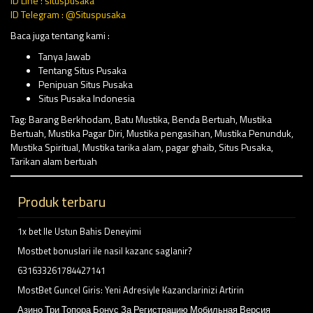
ID Line : situspusaka
ID Telegram : @Situspusaka
Baca juga tentang kami :
Tanya Jawab
Tentang Situs Pusaka
Penipuan Situs Pusaka
Situs Pusaka Indonesia
Tag:
Barang Berkhodam
,
Batu Mustika
,
Benda Bertuah
,
Mustika
Bertuah
,
Mustika Pagar Diri
,
Mustika pengasihan
,
Mustika Penunduk
,
Mustika Spiritual
,
Mustika tarika alam
,
pagar ghaib
,
Situs Pusaka
,
Tarikan alam bertuah
Produk terbaru
1x bet Ile Ustun Bahis Deneyimi
Mostbet bonuslari ile nasil kazanc saglanir?
631633261784427141
MostBet Guncel Giris: Yeni Adresiyle Kazanclarinizi Artirin
Азино Три Топора Бонус За Регистрацию Мобильная Версия