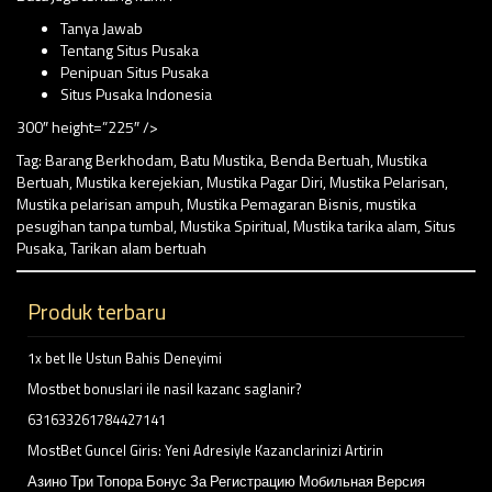
Tanya Jawab
Tentang Situs Pusaka
Penipuan Situs Pusaka
Situs Pusaka Indonesia
300″ height=”225″ />
Tag:
Barang Berkhodam
,
Batu Mustika
,
Benda Bertuah
,
Mustika
Bertuah
,
Mustika kerejekian
,
Mustika Pagar Diri
,
Mustika Pelarisan
,
Mustika pelarisan ampuh
,
Mustika Pemagaran Bisnis
,
mustika
pesugihan tanpa tumbal
,
Mustika Spiritual
,
Mustika tarika alam
,
Situs
Pusaka
,
Tarikan alam bertuah
Produk terbaru
1x bet Ile Ustun Bahis Deneyimi
Mostbet bonuslari ile nasil kazanc saglanir?
631633261784427141
MostBet Guncel Giris: Yeni Adresiyle Kazanclarinizi Artirin
Азино Три Топора Бонус За Регистрацию Мобильная Версия