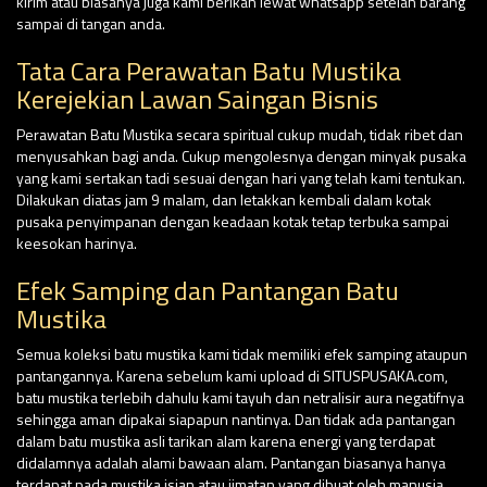
kirim atau biasanya juga kami berikan lewat whatsapp setelah barang
sampai di tangan anda.
Tata Cara Perawatan Batu Mustika
Kerejekian Lawan Saingan Bisnis
Perawatan Batu Mustika secara spiritual cukup mudah, tidak ribet dan
menyusahkan bagi anda. Cukup mengolesnya dengan minyak pusaka
yang kami sertakan tadi sesuai dengan hari yang telah kami tentukan.
Dilakukan diatas jam 9 malam, dan letakkan kembali dalam kotak
pusaka penyimpanan dengan keadaan kotak tetap terbuka sampai
keesokan harinya.
Efek Samping dan Pantangan Batu
Mustika
Semua koleksi batu mustika kami tidak memiliki efek samping ataupun
pantangannya. Karena sebelum kami upload di SITUSPUSAKA.com,
batu mustika terlebih dahulu kami tayuh dan netralisir aura negatifnya
sehingga aman dipakai siapapun nantinya. Dan tidak ada pantangan
dalam batu mustika asli tarikan alam karena energi yang terdapat
didalamnya adalah alami bawaan alam. Pantangan biasanya hanya
terdapat pada mustika isian atau jimatan yang dibuat oleh manusia.