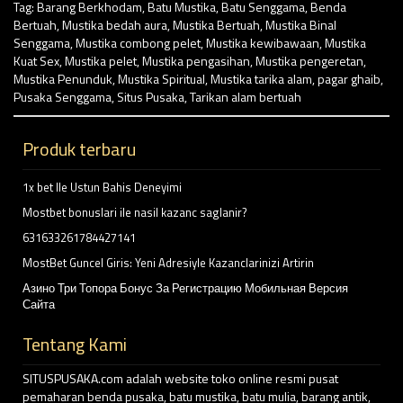
Tag:
Barang Berkhodam
,
Batu Mustika
,
Batu Senggama
,
Benda
Bertuah
,
Mustika bedah aura
,
Mustika Bertuah
,
Mustika Binal
Senggama
,
Mustika combong pelet
,
Mustika kewibawaan
,
Mustika
Kuat Sex
,
Mustika pelet
,
Mustika pengasihan
,
Mustika pengeretan
,
Mustika Penunduk
,
Mustika Spiritual
,
Mustika tarika alam
,
pagar ghaib
,
Pusaka Senggama
,
Situs Pusaka
,
Tarikan alam bertuah
Produk terbaru
1x bet Ile Ustun Bahis Deneyimi
Mostbet bonuslari ile nasil kazanc saglanir?
631633261784427141
MostBet Guncel Giris: Yeni Adresiyle Kazanclarinizi Artirin
Азино Три Топора Бонус За Регистрацию Мобильная Версия
Сайта
Tentang Kami
SITUSPUSAKA.com adalah website toko online resmi pusat
pemaharan benda pusaka, batu mustika, batu mulia, barang antik,