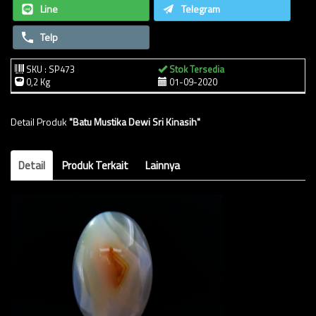
Line
Telegram
Telp
SKU : SP473
Stok Tersedia
0,2 Kg
01-09-2020
Detail Produk
"Batu Mustika Dewi Sri Kinasih"
Detail
Produk Terkait
Lainnya