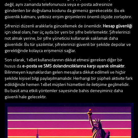
değil, aynı zamanda telefonunuza veya e-posta adresinize
gönderilen bir doğrulama kodunu da girmeniz gerekecektir. Bu ek
güvenlik katmanı, yetkisiz erişim girişimlerini önemli ölçüde zorlaştırır.
Şifrenizi düzenli aralıklarla güncellemek de önemlidir.
Hesap güvenliği
için ideal olanı, her üç ayda bir yeni bir şifre belirlemektir. Şifrelerinizi
not almak yerine, bir şifre yöneticisi kullanarak saklamak daha
güvenlidir. Bu tür yazılımlar, şifrelerinizi güvenli bir şekilde depolar ve
gerektiğinde kolayca erişmenizi sağlar.
Son olarak, 1xBet kullanıcılarının dikkat etmesi gereken diğer bir
husus da
e-posta ve SMS dolandırıcılıklarına karşı uyanık olmaktır
.
Bilinmeyen kaynaklardan gelen mesajlara dikkat edilmeli ve hiçbir
şekilde kişisel bilgi paylaşılmamalıdır. Herhangi bir şüpheli aktivite fark
edildiğinde hemen 1xBet müşteri hizmetleri ile iletişime geçilmelidir.
Bu basit ama etkili yöntemler sayesinde bahis deneyiminiz daha
güvenli hale gelecektir.