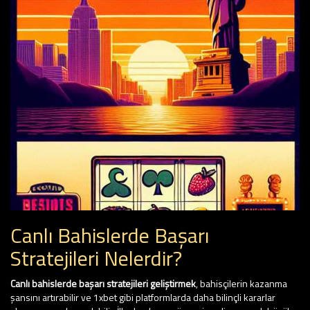
Canlı Bahislerde Başarı
Stratejileri Nelerdir?
Canlı bahislerde başarı stratejileri geliştirmek
, bahisçilerin kazanma
şansını artırabilir ve 1xbet gibi platformlarda daha bilinçli kararlar