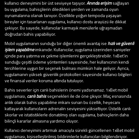
kullanıcı deneyimini bir üst seviyeye taşıyor.
Anında erişim
sağlayan
bu uygulama, bahisçilerin diledikleri yerden ve zamanda oyun
oynamalarına olanak tanıyor. Özellikle yoğun tempoda yaşayan
bireyler için tasarlanan uygulama, kullanıcı dostu arayüzü ile dikkat
çekiyor. Bu sayede, kullanıcılar karmaşık menülerle uğraşmadan
doğrudan bahis yapabiliyor.
Mobil uygulamanın sunduğu bir diğer önemli avantaj ise
hızlı ve güvenli
işlem yapabilme
imkanıdır. Kullanıcılar, uygulama üzerinden saniyeler
içinde para yatırma ve çekme işlemlerini gerçekleştirebilir. 1xBet’in
sunduğu çeşitli ödeme yöntemleri sayesinde, her kullanıcının kendi
tercihlerine uygun bir seçenek bulması mümkün hale geliyor. Ayrıca,
uygulamanın yüksek güvenlik protokolleri sayesinde kullanıcı bilgileri
ve finansal veriler koruma altında tutuluyor.
Bahis severler için canlı bahislerin önemi yadsınamaz. 1xBet mobil
uygulaması,
canlı bahis
seçenekleri ile de öne çıkıyor. Maç esnasında
anlık olarak bahis yapabilme imkanı sunan bu özellik, heyecanı
katlayarak kullanıcıların adrenalin seviyesini yükseltiyor. Üstelik canlı
skorlar ve istatistiklerle donatılmış olan uygulama, bahisçilerin daha
bilinçli kararlar almasına yardımcı oluyor.
Kullanıcı deneyimini artırmak amacıyla sürekli güncellenen 1xBet mobil
uygulaması, kişiselleştirilmiş bildirimlerle kullanıcıları bilgilendiriyor.