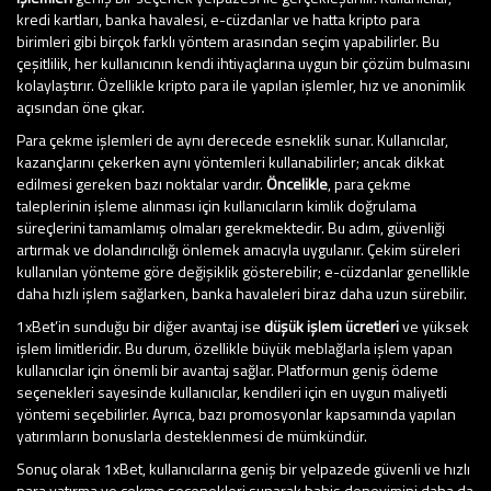
kredi kartları, banka havalesi, e-cüzdanlar ve hatta kripto para
birimleri gibi birçok farklı yöntem arasından seçim yapabilirler. Bu
çeşitlilik, her kullanıcının kendi ihtiyaçlarına uygun bir çözüm bulmasını
kolaylaştırır. Özellikle kripto para ile yapılan işlemler, hız ve anonimlik
açısından öne çıkar.
Para çekme işlemleri de aynı derecede esneklik sunar. Kullanıcılar,
kazançlarını çekerken aynı yöntemleri kullanabilirler; ancak dikkat
edilmesi gereken bazı noktalar vardır.
Öncelikle
, para çekme
taleplerinin işleme alınması için kullanıcıların kimlik doğrulama
süreçlerini tamamlamış olmaları gerekmektedir. Bu adım, güvenliği
artırmak ve dolandırıcılığı önlemek amacıyla uygulanır. Çekim süreleri
kullanılan yönteme göre değişiklik gösterebilir; e-cüzdanlar genellikle
daha hızlı işlem sağlarken, banka havaleleri biraz daha uzun sürebilir.
1xBet’in sunduğu bir diğer avantaj ise
düşük işlem ücretleri
ve yüksek
işlem limitleridir. Bu durum, özellikle büyük meblağlarla işlem yapan
kullanıcılar için önemli bir avantaj sağlar. Platformun geniş ödeme
seçenekleri sayesinde kullanıcılar, kendileri için en uygun maliyetli
yöntemi seçebilirler. Ayrıca, bazı promosyonlar kapsamında yapılan
yatırımların bonuslarla desteklenmesi de mümkündür.
Sonuç olarak 1xBet, kullanıcılarına geniş bir yelpazede güvenli ve hızlı
para yatırma ve çekme seçenekleri sunarak bahis deneyimini daha da