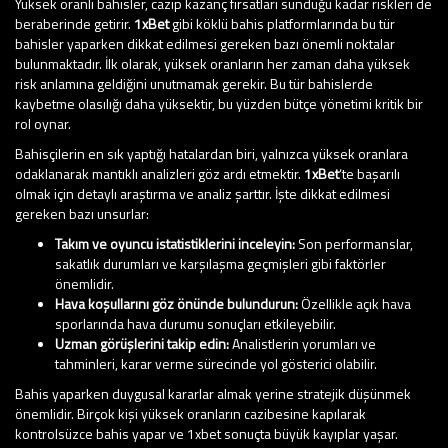
Yüksek oranlı bahisler, cazip kazanç fırsatları sunduğu kadar riskleri de
beraberinde getirir.
1xBet
gibi köklü bahis platformlarında bu tür
bahisler yaparken dikkat edilmesi gereken bazı önemli noktalar
bulunmaktadır. İlk olarak, yüksek oranların her zaman daha yüksek
risk anlamına geldiğini unutmamak gerekir. Bu tür bahislerde
kaybetme olasılığı daha yüksektir, bu yüzden bütçe yönetimi kritik bir
rol oynar.
Bahisçilerin en sık yaptığı hatalardan biri, yalnızca yüksek oranlara
odaklanarak mantıklı analizleri göz ardı etmektir.
1xBet
‘te başarılı
olmak için detaylı araştırma ve analiz şarttır. İşte dikkat edilmesi
gereken bazı unsurlar:
Takım ve oyuncu istatistiklerini inceleyin:
Son performanslar,
sakatlık durumları ve karşılaşma geçmişleri gibi faktörler
önemlidir.
Hava koşullarını göz önünde bulundurun:
Özellikle açık hava
sporlarında hava durumu sonuçları etkileyebilir.
Uzman görüşlerini takip edin:
Analistlerin yorumları ve
tahminleri, karar verme sürecinde yol gösterici olabilir.
Bahis yaparken duygusal kararlar almak yerine stratejik düşünmek
önemlidir. Birçok kişi yüksek oranların cazibesine kapılarak
kontrolsüzce bahis yapar ve
1xbet
sonuçta büyük kayıplar yaşar.