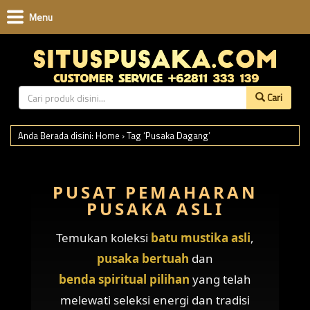
Menu
Cari
Anda Berada disini:
Home
›
Tag ‘Pusaka Dagang’
PUSAT PEMAHARAN
PUSAKA ASLI
Temukan koleksi
batu mustika asli
,
pusaka bertuah
dan
benda spiritual pilihan
yang telah
melewati seleksi energi dan tradisi