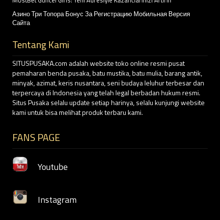
MostBet Guncel Giris: Yeni Adresiyle Kazanclarinizi Artirin
Азино Три Топора Бонус За Регистрацию Мобильная Версия
Сайта
Tentang Kami
SITUSPUSAKA.com adalah website toko online resmi pusat
pemaharan benda pusaka, batu mustika, batu mulia, barang antik,
minyak, azimat, keris nusantara, seni budaya leluhur terbesar dan
terpercaya di Indonesia yang telah legal berbadan hukum resmi.
Situs Pusaka selalu update setiap harinya, selalu kunjungi website
kami untuk bisa melihat produk terbaru kami.
FANS PAGE
Youtube
Instagram