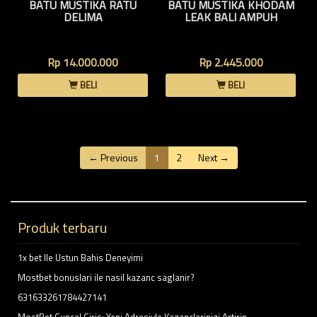
BATU MUSTIKA RATU
BATU MUSTIKA KHODAM
DELIMA
LEAK BALI AMPUH
Rp 14.000.000
Rp 2.445.000
BELI
BELI
← Previous
1
2
Next →
Produk terbaru
1x bet Ile Ustun Bahis Deneyimi
Mostbet bonuslari ile nasil kazanc saglanir?
631633261784427141