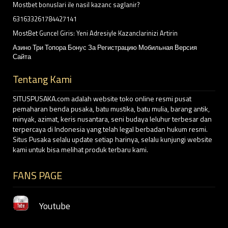
Mostbet bonuslari ile nasil kazanc saglanir?
631633261784427141
MostBet Guncel Giris: Yeni Adresiyle Kazanclarinizi Artirin
Азино Три Топора Бонус За Регистрацию Мобильная Версия
Сайта
Tentang Kami
SITUSPUSAKA.com adalah website toko online resmi pusat
pemaharan benda pusaka, batu mustika, batu mulia, barang antik,
minyak, azimat, keris nusantara, seni budaya leluhur terbesar dan
terpercaya di Indonesia yang telah legal berbadan hukum resmi.
Situs Pusaka selalu update setiap harinya, selalu kunjungi website
kami untuk bisa melihat produk terbaru kami.
FANS PAGE
Youtube