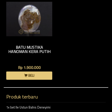
BATU MUSTIKA
HANOMAN KERA PUTIH
Rp 1.900.000
BELI
Produk terbaru
1x bet Ile Ustun Bahis Deneyimi