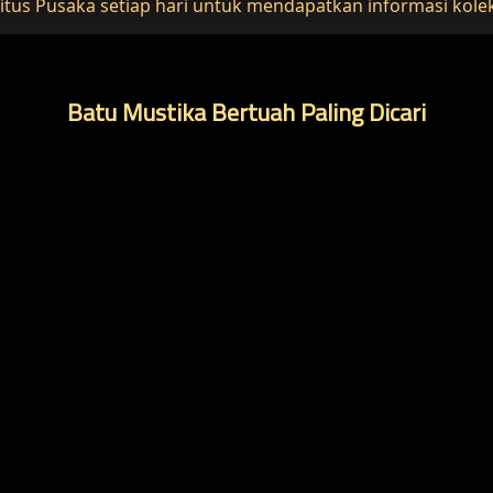
itus Pusaka setiap hari untuk mendapatkan informasi kolek
Batu Mustika Bertuah Paling Dicari