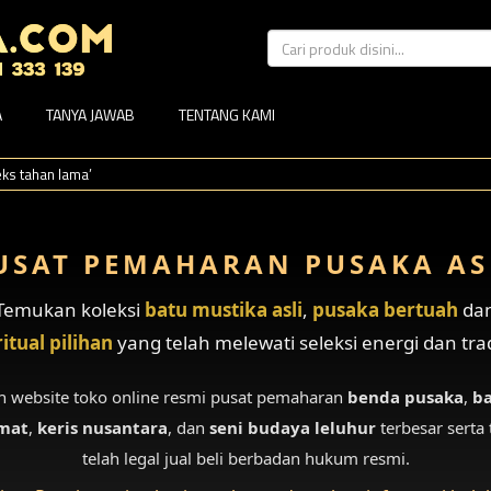
A
TANYA JAWAB
TENTANG KAMI
eks tahan lama’
USAT PEMAHARAN PUSAKA AS
Temukan koleksi
batu mustika asli
,
pusaka bertuah
da
itual pilihan
yang telah melewati seleksi energi dan tradi
h website toko online resmi pusat pemaharan
benda pusaka
,
ba
mat
,
keris nusantara
, dan
seni budaya leluhur
terbesar serta
telah legal jual beli berbadan hukum resmi.