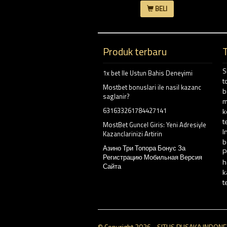
BELI
Produk terbaru
S
1x bet Ile Ustun Bahis Deneyimi
t
Mostbet bonuslari ile nasil kazanc
b
saglanir?
m
631633261784427141
k
t
MostBet Guncel Giris: Yeni Adresiyle
I
Kazanclarinizi Artirin
b
Азино Три Топора Бонус За
P
Регистрацию Мобильная Версия
h
Сайта
k
t
© Copyright 2026 - SITUS PUSAKA INDONESIA