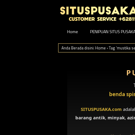
Home
PENIPUAN SITUS PUSAK
Anda Berada disini:
Home
›
Tag ‘mustika s
P
benda spir
SITUSPUSAKA.com
adala
barang antik
,
minyak
,
azi