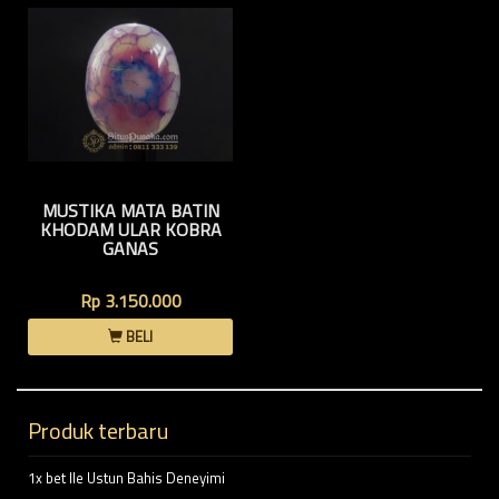
MUSTIKA MATA BATIN
KHODAM ULAR KOBRA
GANAS
Rp 3.150.000
BELI
Produk terbaru
1x bet Ile Ustun Bahis Deneyimi