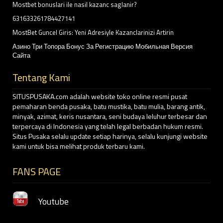
Mostbet bonuslari ile nasil kazanc saglanir?
631633261784427141
MostBet Guncel Giris: Yeni Adresiyle Kazanclarinizi Artirin
Азино Три Топора Бонус За Регистрацию Мобильная Версия
Сайта
Tentang Kami
SITUSPUSAKA.com adalah website toko online resmi pusat
pemaharan benda pusaka, batu mustika, batu mulia, barang antik,
minyak, azimat, keris nusantara, seni budaya leluhur terbesar dan
terpercaya di Indonesia yang telah legal berbadan hukum resmi.
Situs Pusaka selalu update setiap harinya, selalu kunjungi website
kami untuk bisa melihat produk terbaru kami.
FANS PAGE
Youtube