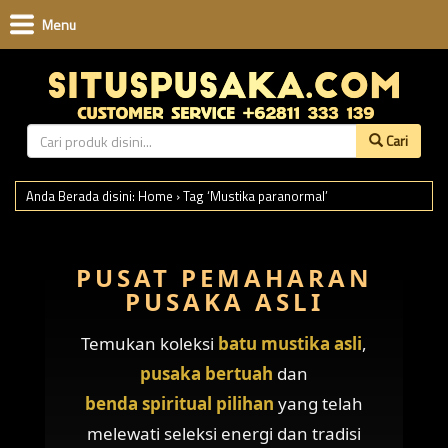
Menu
Cari
Anda Berada disini:
Home
›
Tag ‘Mustika paranormal’
PUSAT PEMAHARAN
PUSAKA ASLI
Temukan koleksi
batu mustika asli
,
pusaka bertuah
dan
benda spiritual pilihan
yang telah
melewati seleksi energi dan tradisi