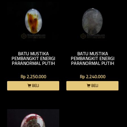
BATU MUSTIKA
BATU MUSTIKA
PEMBANGKIT ENERGI
PEMBANGKIT ENERGI
PARANORMAL PUTIH
PARANORMAL PUTIH
Rp 2.250.000
Rp 2.240.000
BELI
BELI