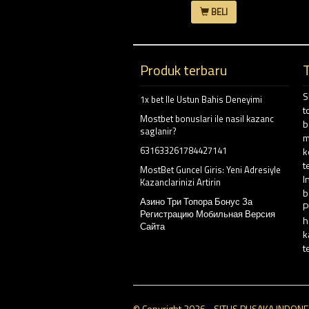
BELI
Produk terbaru
S
1x bet Ile Ustun Bahis Deneyimi
t
Mostbet bonuslari ile nasil kazanc
b
saglanir?
m
631633261784427141
k
t
MostBet Guncel Giris: Yeni Adresiyle
I
Kazanclarinizi Artirin
b
Азино Три Топора Бонус За
P
Регистрацию Мобильная Версия
h
Сайта
k
t
© Copyright 2026 - SITUS PUSAKA INDONESIA