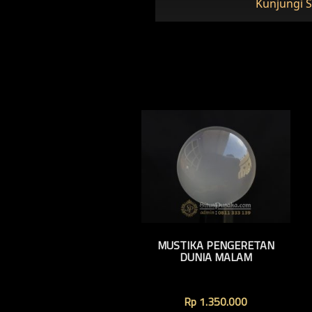
Kunjungi S
MUSTIKA PENGERETAN
DUNIA MALAM
Rp 1.350.000