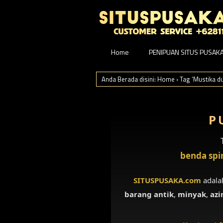
Home
PENIPUAN SITUS PUSAK
Anda Berada disini:
Home
›
Tag ‘Mustika d
P
benda spir
SITUSPUSAKA.com
adala
barang antik
,
minyak
,
azi